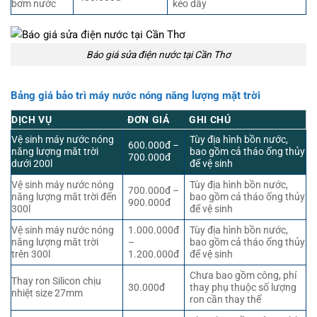
bơm nước
kéo dây
Báo giá sửa điện nước tại Cần Thơ
Bảng giá bảo trì máy nước nóng năng lượng mặt trời
DỊCH VỤ
ĐƠN GIÁ
GHI CHÚ
Vệ sinh máy nước nóng
Tùy địa hình bồn nước,
600.000đ –
năng lượng măt trời
bao gồm cả tháo ống thủy
700.000đ
dưới 200l
để vệ sinh
Vệ sinh máy nước nóng
Tùy địa hình bồn nước,
700.000đ –
năng lượng măt trời đến
bao gồm cả tháo ống thủy
900.000đ
300l
để vệ sinh
Vệ sinh máy nước nóng
1.000.000đ
Tùy địa hình bồn nước,
năng lượng măt trời
–
bao gồm cả tháo ống thủy
trên 300l
1.200.000đ
để vệ sinh
Chưa bao gồm công, phí
Thay ron Silicon chịu
30.000đ
thay phụ thuộc số lượng
nhiệt size 27mm
ron cần thay thế