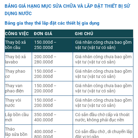
BẢNG GIÁ HẠNG MỤC SỬA CHỮA VÀ LẮP ĐẶT THIẾT BỊ SỬ
DỤNG NƯỚC
Bảng gia thay thế lắp đặt các thiết bị gia dụng
CÔNG VIỆC
ĐƠN GIÁ
GHI CHÚ
Thay bộ xả
150.000đ –
Giá nhân công chưa bao gồm
bồn cầu
250.000đ
vật tư (vật tư có sẵn)
Thay bộ xả
200.000đ –
Giá nhân công chưa bao gồm
lavabo
280.000đ
vật tư (vật tư có sẵn)
Thay phao
150.000đ –
Giá nhân công chưa bao gồm
cơ
200.000đ
vật tư (vật tư có sẵn)
Thay van
150.000đ –
Giá nhân công chưa bao gồm
phao điện
200.000đ
vật tư (vật tư có sẵn)
Thay vòi
150.000đ –
Giá nhân công chưa bao gồm
nước
200.000đ
vật tư (vật tư có sẵn)
Lắp bồn cầu
350.000đ –
Có sẵn đầu chờ cấp và thoát
mới
400.000đ
nước, không phải đục nền
Tháo
400.000đ –
Có sẵn đầu chờ , di chuyển lắp
lắp sửa bồn
800.000đ
đặt vị trí gần