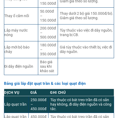
Giảm giá theo số lượng.
150.000đ
50.000đ
Thay dưới 2 bộ giá 150.000đ/bộ.
Thay ổ cắm nổi
–
Giảm giá theo số lượng.
150.000đ
200.000đ
Lắp máy nước
Tùy thuộc vào việc đi dây nguồn,
–
nóng
trang bị CB.
500.000đ
180.000đ
Lắp mới bộ báo
Giá tùy thuộc vào thiết bị, việc đi
–
cháy
dây nguồn.
350.000đ
Báo giá
Đi dây điện nguồn
sau khi
khảo sát
Bảng giá lắp đặt quạt trần & các loại quạt điện
DỊCH VỤ
GIÁ
GHI CHÚ
250.000đ
Tùy thuộc có bát treo trần đã có sẵn
Lắp quạt trần
–
hay không, đi dây điện nguồn và công
450.000đ
tắc.
Lắp quạt trần
450.000đ
Tùy thuộc có bát treo trần đã có sẵn