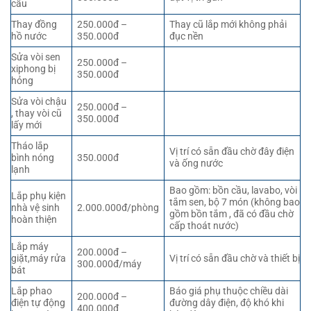
cầu
Thay đồng
250.000đ –
Thay cũ lắp mới không phải
hồ nước
350.000đ
đục nền
Sửa vòi sen
250.000đ –
xiphong bị
350.000đ
hỏng
Sửa vòi chậu
250.000đ –
, thay vòi cũ
350.000đ
lấy mới
Tháo lắp
Vị trí có sẵn đầu chờ đây điện
bình nóng
350.000đ
và ống nước
lạnh
Bao gồm: bồn cầu, lavabo, vòi
Lắp phụ kiện
tắm sen, bộ 7 món (không bao
nhà vệ sinh
2.000.000đ/phòng
gồm bồn tắm , đã có đầu chờ
hoàn thiện
cấp thoát nước)
Lắp máy
200.000đ –
giặt,máy rửa
Vị trí có sẵn đầu chờ và thiết bị
300.000đ/máy
bát
Lắp phao
Báo giá phụ thuộc chiều dài
200.000đ –
điện tự động
đường dây điện, độ khó khi
400.000đ