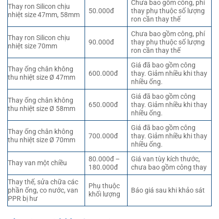
Chưa bao gồm công, phí
Thay ron Silicon chịu
50.000đ
thay phụ thuộc số lượng
nhiệt size 47mm, 58mm
ron cần thay thế
Chưa bao gồm công, phí
Thay ron Silicon chịu
90.000đ
thay phụ thuộc số lượng
nhiệt size 70mm
ron cần thay thế
Giá đã bao gồm công
Thay ống chân không
600.000đ
thay. Giảm nhiều khi thay
thu nhiệt size Ø 47mm
nhiều ống.
Giá đã bao gồm công
Thay ống chân không
650.000đ
thay. Giảm nhiều khi thay
thu nhiệt size Ø 58mm
nhiều ống.
Giá đã bao gồm công
Thay ống chân không
700.000đ
thay. Giảm nhiều khi thay
thu nhiệt size Ø 70mm
nhiều ống.
80.000đ –
Giá van tùy kích thước,
Thay van một chiều
180.000đ
chưa bao gồm công thay
Thay thế, sửa chữa các
Phụ thuộc
phần ống, co nước, van
Báo giá sau khi khảo sát
khối lượng
PPR bị hư