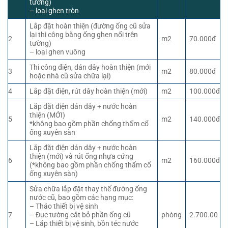
tường)
– loại ghen tròn
Lắp đặt hoàn thiện (đường ống cũ sửa
lại thi công bằng ống ghen nổi trên
2
m2
70.000đ
tường)
– loại ghen vuông
Thi công điện, dán dây hoàn thiện (mới
3
m2
80.000đ
hoặc nhà cũ sửa chữa lại)
4
Lắp đặt điện, rút dây hoàn thiện (mới)
m2
100.000đ
Lắp đặt điện dán dây + nước hoàn
thiện (MỚI)
5
m2
140.000đ
*không bao gồm phần chống thấm cổ
ống xuyên sàn
Lắp đặt điện dán dây + nước hoàn
thiện (mới) và rút ống nhựa cứng
6
m2
160.000đ
(*không bao gồm phần chống thấm cổ
ống xuyên sàn)
Sửa chữa lắp đặt thay thế đường ống
nước cũ, bao gồm các hạng mục:
– Tháo thiết bị vệ sinh
7
– Đục tường cắt bỏ phần ống cũ
phòng
2.700.00
– Lắp thiết bị vệ sinh, bồn téc nước