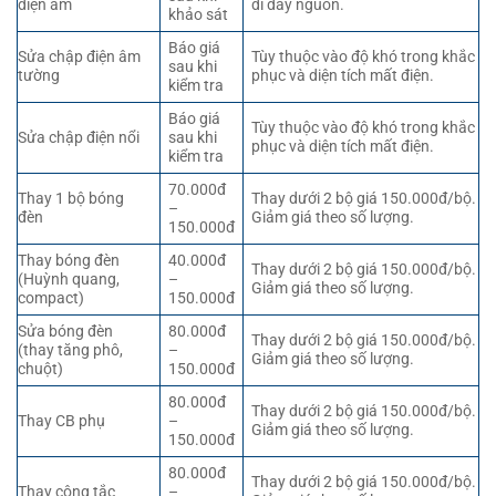
điện âm
đi dây nguồn.
khảo sát
Báo giá
Sửa chập điện âm
Tùy thuộc vào độ khó trong khắc
sau khi
tường
phục và diện tích mất điện.
kiểm tra
Báo giá
Tùy thuộc vào độ khó trong khắc
Sửa chập điện nổi
sau khi
phục và diện tích mất điện.
kiểm tra
70.000đ
Thay 1 bộ bóng
Thay dưới 2 bộ giá 150.000đ/bộ.
–
đèn
Giảm giá theo số lượng.
150.000đ
Thay bóng đèn
40.000đ
Thay dưới 2 bộ giá 150.000đ/bộ.
(Huỳnh quang,
–
Giảm giá theo số lượng.
compact)
150.000đ
Sửa bóng đèn
80.000đ
Thay dưới 2 bộ giá 150.000đ/bộ.
(thay tăng phô,
–
Giảm giá theo số lượng.
chuột)
150.000đ
80.000đ
Thay dưới 2 bộ giá 150.000đ/bộ.
Thay CB phụ
–
Giảm giá theo số lượng.
150.000đ
80.000đ
Thay dưới 2 bộ giá 150.000đ/bộ.
Thay công tắc
–