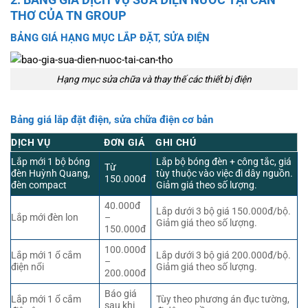
THƠ CỦA TN GROUP
BẢNG GIÁ HẠNG MỤC LẮP ĐẶT, SỬA ĐIỆN
Hạng mục sửa chữa và thay thế các thiết bị điện
Bảng giá lắp đặt điện, sửa chữa điện cơ bản
DỊCH VỤ
ĐƠN GIÁ
GHI CHÚ
Lắp mới 1 bộ bóng
Lắp bộ bóng đèn + công tắc, giá
Từ
đèn Huỳnh Quang,
tùy thuộc vào việc đi dây nguồn.
150.000đ
đèn compact
Giảm giá theo số lượng.
40.000đ
Lắp dưới 3 bộ giá 150.000đ/bộ.
Lắp mới đèn lon
–
Giảm giá theo số lượng.
150.000đ
100.000đ
Lắp mới 1 ổ cắm
Lắp dưới 3 bộ giá 200.000đ/bộ.
–
điện nổi
Giảm giá theo số lượng.
200.000đ
Báo giá
Lắp mới 1 ổ cắm
Tùy theo phương án đục tường,
sau khi