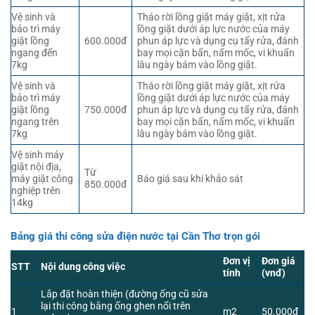
Vệ sinh và
Tháo rời lồng giặt máy giặt, xịt rửa
bảo trì máy
lồng giặt dưới áp lực nước của máy
giặt lồng
600.000đ
phun áp lực và dụng cụ tẩy rửa, đánh
ngang đến
bay mọi cặn bẩn, nấm mốc, vi khuẩn
7kg
lâu ngày bám vào lồng giặt.
Vệ sinh và
Tháo rời lồng giặt máy giặt, xịt rửa
bảo trì máy
lồng giặt dưới áp lực nước của máy
giặt lồng
750.000đ
phun áp lực và dụng cụ tẩy rửa, đánh
ngang trên
bay mọi cặn bẩn, nấm mốc, vi khuẩn
7kg
lâu ngày bám vào lồng giặt.
Vệ sinh máy
giặt nội địa,
Từ
máy giặt công
Báo giá sau khi khảo sát
850.000đ
nghiệp trên
14kg
Bảng giá thi công sửa điện nước tại Cần Thơ trọn gói
Đơn vị
Đơn giá
STT
Nội dung công việc
tính
(vnđ)
Lắp đặt hoàn thiện (đường ống cũ sửa
lại thi công bằng ống ghen nổi trên
1
m2
50.000đ