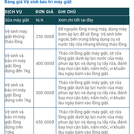
Bảng giá Vệ sinh bảo trì máy giặt
DỊCH VỤ
ĐƠN GIÁ
GHI CHÚ
Sửa máy giặt
N/A
Xem chi tiết tại đây
Để nguyên lồng trong máy, dùng máy
Vệ sinh máy
bơm áp lực để xịt lồng. Vệ sinh bên
giặt không
250.000đ
ngoài, bên trong bằng dụng cụ và
tháo lồng
nước tẩy rửa nhưng không tháo lồng.
Tháo rời lồng giặt máy giặt, xịt rửa
Vệ sinh và
lồng giặt dưới áp lực nước của máy
bảo trì máy
400.000đ
phun áp lực và dụng cụ tẩy rửa, đánh
giặt lồng
bay mọi cặn bẩn, nấm mốc, vi khuẩn
đứng đến 7kg
lâu ngày bám vào lồng giặt.
Tháo rời lồng giặt máy giặt, xịt rửa
Vệ sinh và
lồng giặt dưới áp lực nước của máy
bảo trì máy
500.000đ
phun áp lực và dụng cụ tẩy rửa, đánh
giặt lồng
bay mọi cặn bẩn, nấm mốc, vi khuẩn
đứng trên 7kg
lâu ngày bám vào lồng giặt.
Vệ sinh và
Tháo rời lồng giặt máy giặt, xịt rửa
bảo trì máy
lồng giặt dưới áp lực nước của máy
giặt lồng
650.000đ
phun áp lực và dụng cụ tẩy rửa, đánh
đứng trên
bay mọi cặn bẩn, nấm mốc, vi khuẩn
10kg
lâu ngày bám vào lồng giặt.