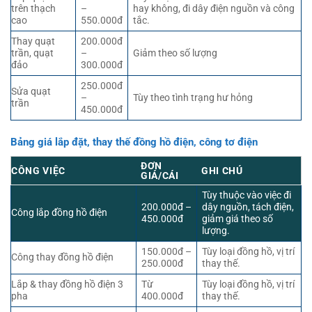
trên thạch
–
hay không, đi dây điện nguồn và công
cao
550.000đ
tắc.
Thay quạt
200.000đ
trần, quạt
–
Giảm theo số lượng
đảo
300.000đ
250.000đ
Sửa quạt
–
Tùy theo tình trạng hư hỏng
trần
450.000đ
Bảng giá lắp đặt, thay thế đồng hồ điện, công tơ điện
ĐƠN
CÔNG VIỆC
GHI CHÚ
GIÁ/CÁI
Tùy thuộc vào việc đi
200.000đ –
dây nguồn, tách điện,
Công lắp đồng hồ điện
450.000đ
giảm giá theo số
lượng.
150.000đ –
Tùy loại đồng hồ, vị trí
Công thay đồng hồ điện
250.000đ
thay thế.
Lắp & thay đồng hồ điện 3
Từ
Tùy loại đồng hồ, vị trí
pha
400.000đ
thay thế.