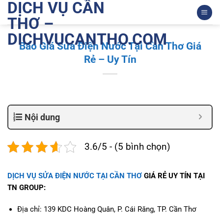
DỊCH VỤ CẦN
Bỏ
qua
THƠ –
nội
DICHVUCANTHO.COM
dung
Báo Giá Sửa Điện Nước Tại Cần Thơ Giá
Rẻ – Uy Tín
Nội dung
3.6/5 - (5 bình chọn)
DỊCH VỤ SỬA ĐIỆN NƯỚC TẠI CẦN THƠ
GIÁ RẺ UY TÍN TẠI
TN GROUP:
Địa chỉ:
139 KDC Hoàng Quân, P. Cái Răng, TP. Cần Thơ