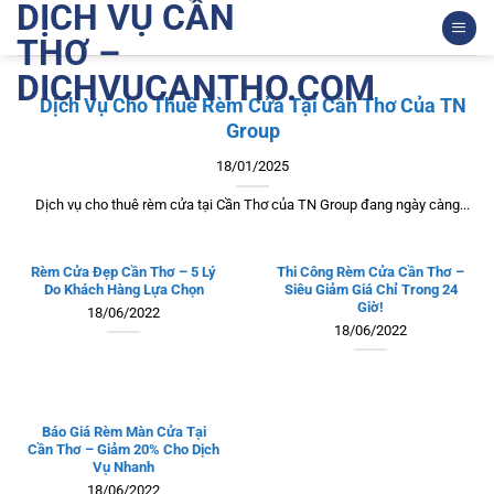
DỊCH VỤ CẦN
Bỏ
qua
THƠ –
nội
DICHVUCANTHO.COM
dung
Dịch Vụ Cho Thuê Rèm Cửa Tại Cần Thơ Của TN
Group
18/01/2025
Dịch vụ cho thuê rèm cửa tại Cần Thơ của TN Group đang ngày càng...
Rèm Cửa Đẹp Cần Thơ – 5 Lý
Thi Công Rèm Cửa Cần Thơ –
Do Khách Hàng Lựa Chọn
Siêu Giảm Giá Chỉ Trong 24
Giờ!
18/06/2022
18/06/2022
Báo Giá Rèm Màn Cửa Tại
Cần Thơ – Giảm 20% Cho Dịch
Vụ Nhanh
18/06/2022