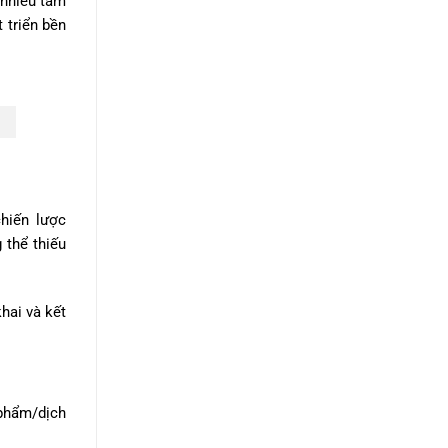
 nhiều tâm
 triển bền
chiến lược
 thể thiếu
hai và kết
 phẩm/dịch