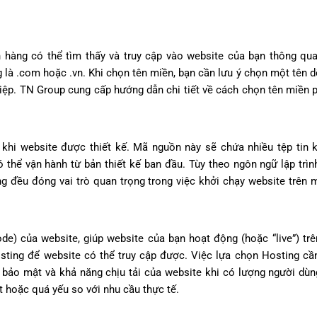
h hàng có thể tìm thấy và truy cập vào website của bạn thông qua
là .com hoặc .vn. Khi chọn tên miền, bạn cần lưu ý chọn một tên dễ
ệp. TN Group cung cấp hướng dẫn chi tiết về cách chọn tên miền 
hi website được thiết kế. Mã nguồn này sẽ chứa nhiều tệp tin k
có thể vận hành từ bản thiết kế ban đầu. Tùy theo ngôn ngữ lập trìn
ng đều đóng vai trò quan trọng trong việc khởi chạy website trên 
e) của website, giúp website của bạn hoạt động (hoặc “live”) trên
sting để website có thể truy cập được. Việc lựa chọn Hosting cầ
, bảo mật và khả năng chịu tải của website khi có lượng người dùn
 hoặc quá yếu so với nhu cầu thực tế.