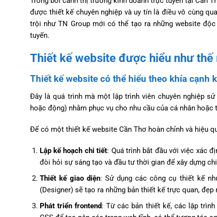
Trong bối cảnh thị trường kinh doanh trực tuyến tại Cần 
được thiết kế chuyên nghiệp và uy tín là điều vô cùng qu
trội như TN Group mới có thể tạo ra những website độc 
tuyến.
Thiết kế website được hiểu như thế
Thiết kế website có thể hiểu theo khía cạnh 
Đây là quá trình mà một lập trình viên chuyên nghiệp sử
hoặc động) nhằm phục vụ cho nhu cầu của cá nhân hoặc t
Để có một thiết kế website Cần Thơ hoàn chỉnh và hiệu qu
Lập kế hoạch chi tiết
: Quá trình bắt đầu với việc xác 
đòi hỏi sự sáng tạo và đầu tư thời gian để xây dựng ch
Thiết kế giao diện
: Sử dụng các công cụ thiết kế n
(Designer) sẽ tạo ra những bản thiết kế trực quan, đẹp
Phát triển frontend
: Từ các bản thiết kế, các lập trì