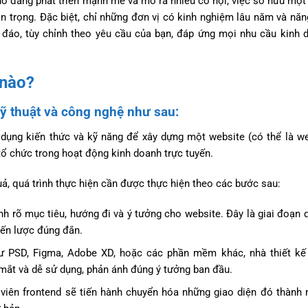
Thơ đang phát triển mạnh mẽ và mở ra nhiều cơ hội, việc sở hữu một
an trọng. Đặc biệt, chỉ những đơn vị có kinh nghiệm lâu năm và năn
đáo, tùy chỉnh theo yêu cầu của bạn, đáp ứng mọi nhu cầu kinh 
 nào?
kỹ thuật và công nghệ như sau:
 dụng kiến thức và kỹ năng để xây dựng một website (có thể là we
ổ chức trong hoạt động kinh doanh trực tuyến.
ả, quá trình thực hiện cần được thực hiện theo các bước sau:
định rõ mục tiêu, hướng đi và ý tưởng cho website. Đây là giai đoạn 
iến lược đúng đắn.
hư PSD, Figma, Adobe XD, hoặc các phần mềm khác, nhà thiết kế
 mắt và dễ sử dụng, phản ánh đúng ý tưởng ban đầu.
nh viên frontend sẽ tiến hành chuyển hóa những giao diện đó thàn