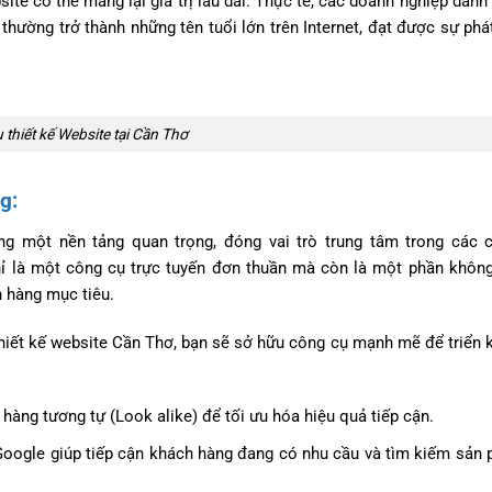
te có thể mang lại giá trị lâu dài. Thực tế, các doanh nghiệp dành
hường trở thành những tên tuổi lớn trên Internet, đạt được sự phát
 thiết kế Website tại Cần Thơ
g:
ựng một nền tảng quan trọng, đóng vai trò trung tâm trong các 
hỉ là một công cụ trực tuyến đơn thuần mà còn là một phần không
h hàng mục tiêu.
hiết kế website Cần Thơ, bạn sẽ sở hữu công cụ mạnh mẽ để triển k
 hàng tương tự (Look alike) để tối ưu hóa hiệu quả tiếp cận.
 Google giúp tiếp cận khách hàng đang có nhu cầu và tìm kiếm sản