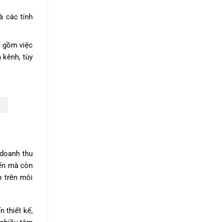
à các tính
o gồm việc
 kênh, tùy
 doanh thu
yến mà còn
p trên môi
 thiết kế,