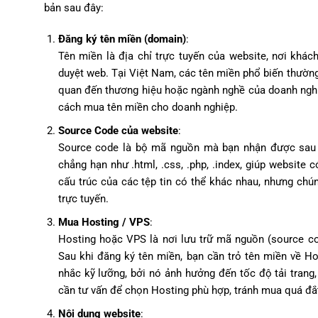
bản sau đây:
Đăng ký tên miền (domain)
:
Tên miền là địa chỉ trực tuyến của website, nơi khác
duyệt web. Tại Việt Nam, các tên miền phổ biến thường 
quan đến thương hiệu hoặc ngành nghề của doanh nghi
cách mua tên miền cho doanh nghiệp.
Source Code của website
:
Source code là bộ mã nguồn mà bạn nhận được sau k
chẳng hạn như .html, .css, .php, .index, giúp website 
cấu trúc của các tệp tin có thể khác nhau, nhưng chú
trực tuyến.
Mua Hosting / VPS
:
Hosting hoặc VPS là nơi lưu trữ mã nguồn (source cod
Sau khi đăng ký tên miền, bạn cần trỏ tên miền về Ho
nhắc kỹ lưỡng, bởi nó ảnh hưởng đến tốc độ tải trang
cần tư vấn để chọn Hosting phù hợp, tránh mua quá đắt
Nội dung website
: