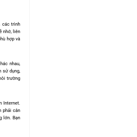
 các trình
 nhớ, liên
phù hợp và
hác nhau,
h sử dụng,
môi trường
 Internet.
n phải cân
g lớn. Bạn