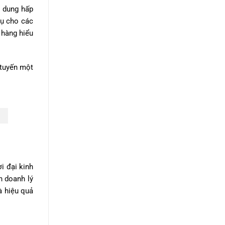
i dung hấp
vụ cho các
 hàng hiểu
 tuyến một
i đại kinh
h doanh lý
à hiệu quả