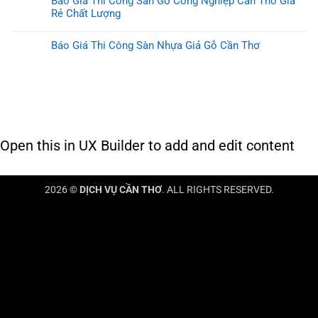
Báo Giá Thi Công Sàn Gỗ Công Nghiệp Cần Thơ Giá
Rẻ Chất Lượng
Báo Giá Thi Công Sàn Nhựa Giả Gỗ Cần Thơ
Open this in UX Builder to add and edit content
2026 ©
DỊCH VỤ CẦN THƠ
. ALL RIGHTS RESERVED.