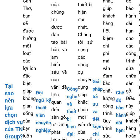
Cần
nhất,
độ
của
thiết bị
Thơ,
giúp
bảo
chúng
hiện
bạn
khách
hành
tôi
đại
sẽ
hàng
dài
được
nhất.
được
tiết
hạn
đào
Chúng
hưởng
kiệm
cho
tạo bài
tôi sử
một
chi
các
bản và
dụng
loạt
phí
công
am
các
các
mà
trình
hiểu
công
lợi ích
vẫn
sửa
sâu về
cụ
đặc
đảm
chữa
các
chuyên
Giải
biệt,
bảo
sàn
Tại
vấn đề
dụng
Công
pháp
giúp
chất
gỗ.
Đội
Chế
sao
liên
giúp
nghệ
tối
không
lượng
Điều
nên
ngũ kỹ
độ
quan
khắc
và
ưu
gian
công
này
lựa
thuật
bảo
đến
phục
thiết
và
sống
trình.
giúp
chọn
viên
hành
sàn gỗ,
mọi
bị
tiết
của
Quy
khách
dịch vụ
chuyên
dài
từ việc
vấn đề
hiện
kiệm
bạn
trình
hàng
của TN
nghiệp
:
hạn
:
phát
của
đại
:
chi
luôn
sửa
hoàn
Group?
hiện hư
sàn gỗ