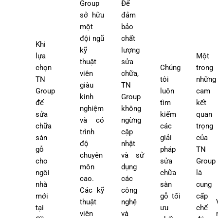
Group
Để
sở hữu
đảm
một
bảo
đội ngũ
chất
Khi
kỹ
lượng
lựa
Một
thuật
sửa
chọn
Chúng
trong
viên
chữa,
TN
tôi
những
giàu
TN
Group
luôn
cam
kinh
Group
để
tìm
kết
nghiệm
không
sửa
kiếm
quan
và có
ngừng
chữa
các
trọng
trình
cập
sàn
giải
của
độ
nhật
gỗ
pháp
TN
chuyên
và sử
cho
sửa
Group
môn
dụng
ngôi
chữa
là
cao.
các
nhà
sàn
cung
Các kỹ
công
mới
gỗ tối
cấp
thuật
nghệ
tại
ưu
chế
viên
và