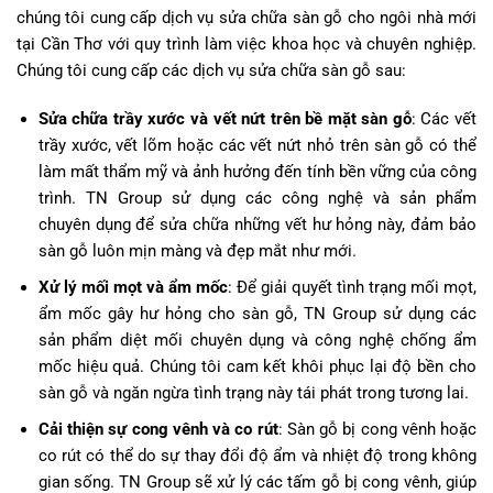
chúng tôi cung cấp dịch vụ sửa chữa sàn gỗ cho ngôi nhà mới
tại Cần Thơ với quy trình làm việc khoa học và chuyên nghiệp.
Chúng tôi cung cấp các dịch vụ sửa chữa sàn gỗ sau:
Sửa chữa trầy xước và vết nứt trên bề mặt sàn gỗ
: Các vết
trầy xước, vết lõm hoặc các vết nứt nhỏ trên sàn gỗ có thể
làm mất thẩm mỹ và ảnh hưởng đến tính bền vững của công
trình. TN Group sử dụng các công nghệ và sản phẩm
chuyên dụng để sửa chữa những vết hư hỏng này, đảm bảo
sàn gỗ luôn mịn màng và đẹp mắt như mới.
Xử lý mối mọt và ẩm mốc
: Để giải quyết tình trạng mối mọt,
ẩm mốc gây hư hỏng cho sàn gỗ, TN Group sử dụng các
sản phẩm diệt mối chuyên dụng và công nghệ chống ẩm
mốc hiệu quả. Chúng tôi cam kết khôi phục lại độ bền cho
sàn gỗ và ngăn ngừa tình trạng này tái phát trong tương lai.
Cải thiện sự cong vênh và co rút
: Sàn gỗ bị cong vênh hoặc
co rút có thể do sự thay đổi độ ẩm và nhiệt độ trong không
gian sống. TN Group sẽ xử lý các tấm gỗ bị cong vênh, giúp