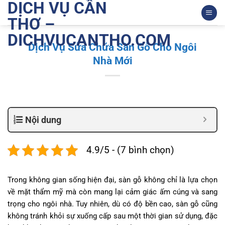
DỊCH VỤ CẦN
Bỏ
qua
THƠ –
nội
DICHVUCANTHO.COM
dung
Dịch Vụ Sửa Chữa Sàn Gỗ Cho Ngôi
Nhà Mới
Nội dung
4.9/5 - (7 bình chọn)
Trong không gian sống hiện đại, sàn gỗ không chỉ là lựa chọn
về mặt thẩm mỹ mà còn mang lại cảm giác ấm cúng và sang
trọng cho ngôi nhà. Tuy nhiên, dù có độ bền cao, sàn gỗ cũng
không tránh khỏi sự xuống cấp sau một thời gian sử dụng, đặc