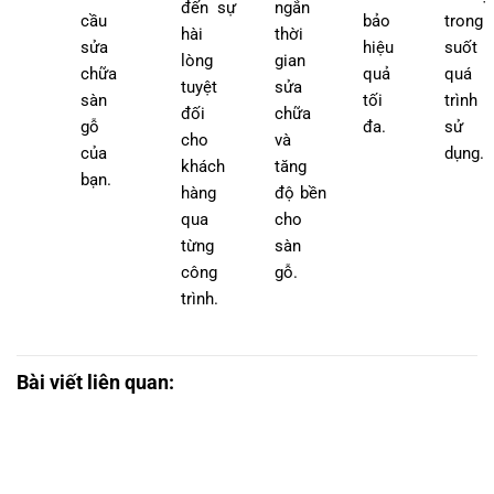
đến sự
ngắn
cầu
bảo
trong
hài
thời
sửa
hiệu
suốt
lòng
gian
chữa
quả
quá
tuyệt
sửa
sàn
tối
trình
đối
chữa
gỗ
đa.
sử
cho
và
của
dụng.
khách
tăng
bạn.
hàng
độ bền
qua
cho
từng
sàn
công
gỗ.
trình.
Bài viết liên quan: