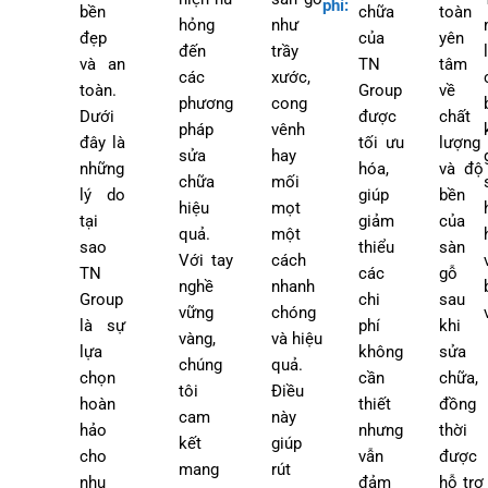
phí
:
bền
chữa
toàn
hỏng
như
đẹp
của
yên
đến
trầy
và an
TN
tâm
các
xước,
toàn.
Group
về
phương
cong
Dưới
được
chất
pháp
vênh
đây là
tối ưu
lượng
sửa
hay
những
hóa,
và độ
chữa
mối
lý do
giúp
bền
hiệu
mọt
tại
giảm
của
quả.
một
sao
thiểu
sàn
Với tay
cách
TN
các
gỗ
nghề
nhanh
Group
chi
sau
vững
chóng
là sự
phí
khi
vàng,
và hiệu
lựa
không
sửa
chúng
quả.
chọn
cần
chữa,
tôi
Điều
hoàn
thiết
đồng
cam
này
hảo
nhưng
thời
kết
giúp
cho
vẫn
được
mang
rút
nhu
đảm
hỗ trợ