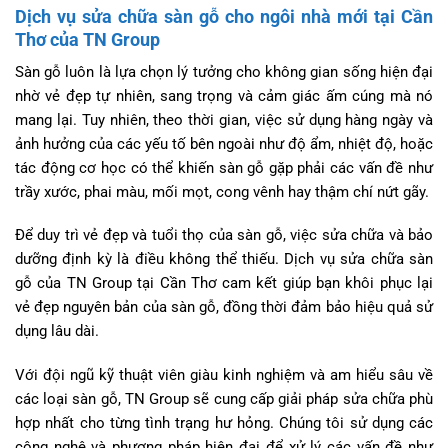
Dịch vụ sửa chữa sàn gỗ cho ngôi nhà mới tại Cần
Thơ của TN Group
Sàn gỗ luôn là lựa chọn lý tưởng cho không gian sống hiện đại
nhờ vẻ đẹp tự nhiên, sang trọng và cảm giác ấm cúng mà nó
mang lại. Tuy nhiên, theo thời gian, việc sử dụng hàng ngày và
ảnh hưởng của các yếu tố bên ngoài như độ ẩm, nhiệt độ, hoặc
tác động cơ học có thể khiến sàn gỗ gặp phải các vấn đề như
trầy xước, phai màu, mối mọt, cong vênh hay thậm chí nứt gãy.
Để duy trì vẻ đẹp và tuổi thọ của sàn gỗ, việc sửa chữa và bảo
dưỡng định kỳ là điều không thể thiếu. Dịch vụ sửa chữa sàn
gỗ của TN Group tại Cần Thơ cam kết giúp bạn khôi phục lại
vẻ đẹp nguyên bản của sàn gỗ, đồng thời đảm bảo hiệu quả sử
dụng lâu dài.
Với đội ngũ kỹ thuật viên giàu kinh nghiệm và am hiểu sâu về
các loại sàn gỗ, TN Group sẽ cung cấp giải pháp sửa chữa phù
hợp nhất cho từng tình trạng hư hỏng. Chúng tôi sử dụng các
công nghệ và phương pháp hiện đại để xử lý các vấn đề như