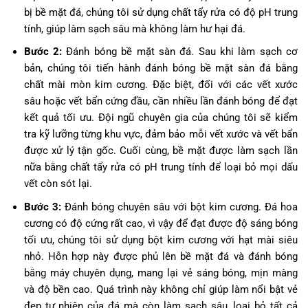
bị bề mặt đá, chúng tôi sử dụng chất tẩy rửa có độ pH trung
tính, giúp làm sạch sâu mà không làm hư hại đá.
Bước 2:
Đánh bóng bề mặt sàn đá. Sau khi làm sạch cơ
bản, chúng tôi tiến hành đánh bóng bề mặt sàn đá bằng
chất mài mòn kim cương. Đặc biệt, đối với các vết xước
sâu hoặc vết bẩn cứng đầu, cần nhiều lần đánh bóng để đạt
kết quả tối ưu. Đội ngũ chuyên gia của chúng tôi sẽ kiểm
tra kỹ lưỡng từng khu vực, đảm bảo mỗi vết xước và vết bẩn
được xử lý tận gốc. Cuối cùng, bề mặt được làm sạch lần
nữa bằng chất tẩy rửa có pH trung tính để loại bỏ mọi dấu
vết còn sót lại.
Bước 3:
Đánh bóng chuyên sâu với bột kim cương. Đá hoa
cương có độ cứng rất cao, vì vậy để đạt được độ sáng bóng
tối ưu, chúng tôi sử dụng bột kim cương với hạt mài siêu
nhỏ. Hỗn hợp này được phủ lên bề mặt đá và đánh bóng
bằng máy chuyên dụng, mang lại vẻ sáng bóng, mịn màng
và độ bền cao. Quá trình này không chỉ giúp làm nổi bật vẻ
đẹp tự nhiên của đá mà còn làm sạch sâu, loại bỏ tất cả