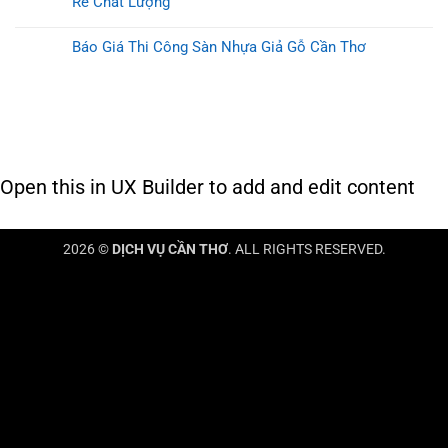
Rẻ Chất Lượng
Báo Giá Thi Công Sàn Nhựa Giả Gỗ Cần Thơ
Open this in UX Builder to add and edit content
2026 ©
DỊCH VỤ CẦN THƠ
. ALL RIGHTS RESERVED.