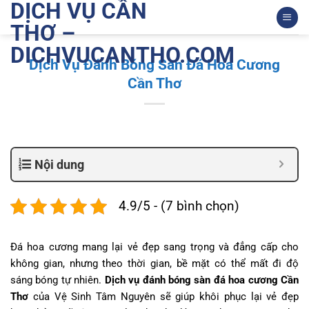
DỊCH VỤ CẦN
Bỏ
qua
THƠ –
nội
DICHVUCANTHO.COM
dung
Dịch Vụ Đánh Bóng Sàn Đá Hoa Cương
Cần Thơ
Nội dung
4.9/5 - (7 bình chọn)
Đá hoa cương mang lại vẻ đẹp sang trọng và đẳng cấp cho
không gian, nhưng theo thời gian, bề mặt có thể mất đi độ
sáng bóng tự nhiên.
Dịch vụ đánh bóng sàn đá hoa cương Cần
Thơ
của Vệ Sinh Tâm Nguyên sẽ giúp khôi phục lại vẻ đẹp