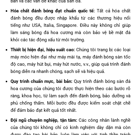
bẩn và các vấn đề khác của sàn đá.
Hóa chất đánh bóng đạt chuẩn quốc tế:
Tất cả hóa chất
đánh bóng đều được nhập khẩu từ các thương hiệu nổi
tiếng như USA, Italia, Singapore. Điều này không chỉ giúp
làm sáng bóng đá hoa cương mà còn bảo vệ bề mặt đá
khỏi các tác động xấu từ môi trường.
Thiết bị hiện đại, hiệu suất cao:
Chúng tôi trang bị các loại
máy móc hiện đại như máy mài tạ, máy đánh bóng sàn tốc
độ cao, máy hút bụi, máy hút nước, v.v., giúp quá trình đánh
bóng diễn ra nhanh chóng, sạch sẽ và hiệu quả.
Quy trình chuẩn mực, bài bản:
Quy trình đánh bóng sàn đá
hoa cương của chúng tôi được thực hiện theo các bước rõ
ràng, khoa học, từ làm sạch đến đánh bóng, bảo dưỡng và
phủ chống thấm. Mỗi bước đều được kiểm soát chặt chẽ
để đảm bảo đạt kết quả tốt nhất.
Đội ngũ chuyên nghiệp, tận tâm:
Các công nhân lành nghề
của chúng tôi không chỉ có kinh nghiệm dày dặn mà còn
được đào tạo bài bản, luôn làm việc với tinh thần trách