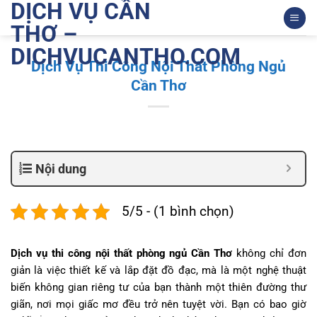
DỊCH VỤ CẦN
Bỏ
qua
THƠ –
nội
DICHVUCANTHO.COM
dung
Dịch Vụ Thi Công Nội Thất Phòng Ngủ
Cần Thơ
Nội dung
5/5 - (1 bình chọn)
Dịch vụ thi công nội thất phòng ngủ Cần Thơ
không chỉ đơn
giản là việc thiết kế và lắp đặt đồ đạc, mà là một nghệ thuật
biến không gian riêng tư của bạn thành một thiên đường thư
giãn, nơi mọi giấc mơ đều trở nên tuyệt vời. Bạn có bao giờ