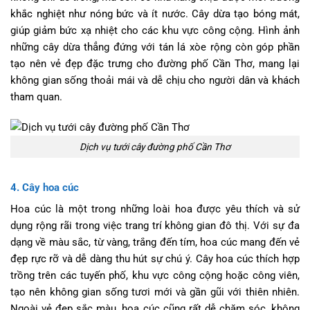
khắc nghiệt như nóng bức và ít nước. Cây dừa tạo bóng mát,
giúp giảm bức xạ nhiệt cho các khu vực công cộng. Hình ảnh
những cây dừa thẳng đứng với tán lá xòe rộng còn góp phần
tạo nên vẻ đẹp đặc trưng cho đường phố Cần Thơ, mang lại
không gian sống thoải mái và dễ chịu cho người dân và khách
tham quan.
Dịch vụ tưới cây đường phố Cần Thơ
4. Cây hoa cúc
Hoa cúc là một trong những loài hoa được yêu thích và sử
dụng rộng rãi trong việc trang trí không gian đô thị. Với sự đa
dạng về màu sắc, từ vàng, trắng đến tím, hoa cúc mang đến vẻ
đẹp rực rỡ và dễ dàng thu hút sự chú ý. Cây hoa cúc thích hợp
trồng trên các tuyến phố, khu vực công cộng hoặc công viên,
tạo nên không gian sống tươi mới và gần gũi với thiên nhiên.
Ngoài vẻ đẹp sắc màu, hoa cúc cũng rất dễ chăm sóc, không