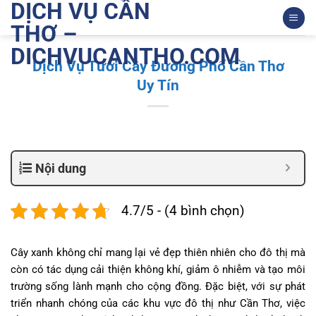
DỊCH VỤ CẦN
Bỏ
qua
THƠ –
nội
DICHVUCANTHO.COM
dung
Dịch Vụ Tưới Cây Đường Phố Cần Thơ
Uy Tín
Nội dung
4.7/5 - (4 bình chọn)
Cây xanh không chỉ mang lại vẻ đẹp thiên nhiên cho đô thị mà
còn có tác dụng cải thiện không khí, giảm ô nhiễm và tạo môi
trường sống lành mạnh cho cộng đồng. Đặc biệt, với sự phát
triển nhanh chóng của các khu vực đô thị như Cần Thơ, việc