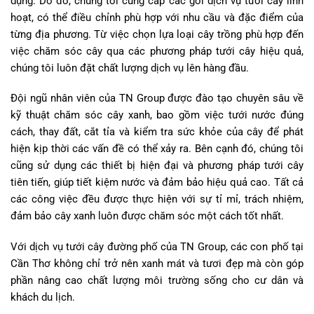
dụng. Do đó, chúng tôi cung cấp các gói dịch vụ tưới cây linh
hoạt, có thể điều chỉnh phù hợp với nhu cầu và đặc điểm của
từng địa phương. Từ việc chọn lựa loại cây trồng phù hợp đến
việc chăm sóc cây qua các phương pháp tưới cây hiệu quả,
chúng tôi luôn đặt chất lượng dịch vụ lên hàng đầu.
Đội ngũ nhân viên của TN Group được đào tạo chuyên sâu về
kỹ thuật chăm sóc cây xanh, bao gồm việc tưới nước đúng
cách, thay đất, cắt tỉa và kiểm tra sức khỏe của cây để phát
hiện kịp thời các vấn đề có thể xảy ra. Bên cạnh đó, chúng tôi
cũng sử dụng các thiết bị hiện đại và phương pháp tưới cây
tiên tiến, giúp tiết kiệm nước và đảm bảo hiệu quả cao. Tất cả
các công việc đều được thực hiện với sự tỉ mỉ, trách nhiệm,
đảm bảo cây xanh luôn được chăm sóc một cách tốt nhất.
Với dịch vụ tưới cây đường phố của TN Group, các con phố tại
Cần Thơ không chỉ trở nên xanh mát và tươi đẹp mà còn góp
phần nâng cao chất lượng môi trường sống cho cư dân và
khách du lịch.