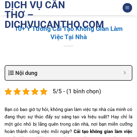
DỊCH VỤ CẦN
Bỏ
qua
THƠ –
nội
DICHVUCANTHO.COM
dung
10+ Ý Tưởng Cải Tạo Không Gian Làm
Việc Tại Nhà
Nội dung
5/5 - (1 bình chọn)
Bạn có bao giờ tự hỏi, không gian làm việc tại nhà của mình có
đang thực sự thúc đẩy sự sáng tạo và hiệu suất? Hay chỉ là
một góc nhỏ bị lãng quên trong căn nhà, nơi bạn miễn cưỡng
hoàn thành công việc mỗi ngày?
Cải tạo không gian làm việc