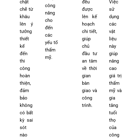
chặt
đều
Việc
công
chẽ từ
được
sử
năng
khâu
lên kế
dụng
cho
lên ý
hoạch
các
đến
tưởng
chi tiết,
vật
các
thiết
giúp
liệu
yếu tố
kế
chủ
này
thẩm
đến
đầu tư
giúp
mỹ.
thi
an tâm
nâng
công
về thời
cao
hoàn
gian
giá trị
thiện,
bàn
thẩm
đảm
giao và
mỹ và
bảo
công
gia
không
trình.
tăng
có bất
tuổi
kỳ sai
thọ
sót
của
nào
công