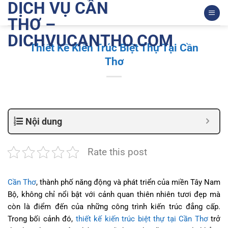
DỊCH VỤ CẦN
Bỏ
qua
THƠ –
nội
DICHVUCANTHO.COM
dung
Thiết Kế Kiến Trúc Biệt Thự Tại Cần
Thơ
Nội dung
Rate this post
Cần Thơ
, thành phố năng động và phát triển của miền Tây Nam
Bộ, không chỉ nổi bật với cảnh quan thiên nhiên tươi đẹp mà
còn là điểm đến của những công trình kiến trúc đẳng cấp.
Trong bối cảnh đó,
thiết kế kiến trúc biệt thự tại Cần Thơ
trở