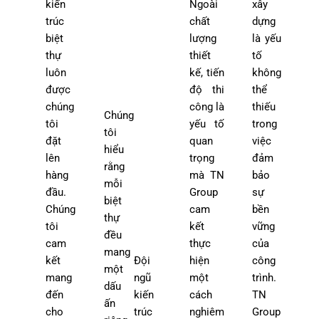
kiến
Ngoài
xây
trúc
chất
dựng
biệt
lượng
là yếu
thự
thiết
tố
luôn
kế, tiến
không
được
độ thi
thể
chúng
công là
thiếu
Chúng
tôi
yếu tố
trong
tôi
đặt
quan
việc
hiểu
lên
trọng
đảm
rằng
hàng
mà TN
bảo
mỗi
đầu.
Group
sự
biệt
Chúng
cam
bền
thự
tôi
kết
vững
đều
cam
thực
của
mang
kết
Đội
hiện
công
một
mang
ngũ
một
trình.
dấu
đến
kiến
cách
TN
ấn
cho
trúc
nghiêm
Group