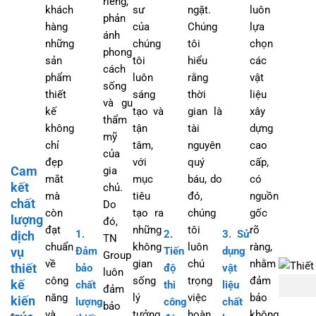
riêng,
khách
sư
ngặt.
luôn
phản
hàng
của
Chúng
lựa
ánh
những
chúng
tôi
chọn
phong
sản
tôi
hiểu
các
cách
phẩm
luôn
rằng
vật
sống
thiết
sáng
thời
liệu
và gu
kế
tạo và
gian là
xây
thẩm
không
tận
tài
dựng
mỹ
chỉ
tâm,
nguyên
cao
của
đẹp
với
quý
cấp,
Cam
gia
mắt
mục
báu, do
có
kết
chủ.
mà
tiêu
đó,
nguồn
chất
Do
còn
tạo ra
chúng
gốc
lượng
đó,
đạt
những
tôi
rõ
1.
2.
3. Sử
dịch
TN
chuẩn
không
luôn
ràng,
vụ
Đảm
Tiến
dụng
Group
về
gian
chú
nhằm
thiết
bảo
độ
vật
luôn
công
sống
trọng
đảm
kế
chất
thi
liệu
đảm
năng
lý
việc
bảo
kiến
lượng
công
chất
bảo
và
tưởng,
hoàn
không