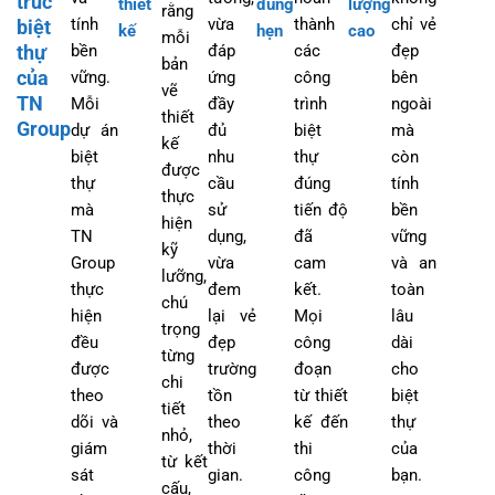
trúc
thiết
đúng
lượng
rằng
tính
vừa
thành
chỉ vẻ
biệt
kế
hẹn
cao
mỗi
thự
bền
đáp
các
đẹp
bản
của
vững.
ứng
công
bên
vẽ
TN
Mỗi
đầy
trình
ngoài
thiết
Group
dự án
đủ
biệt
mà
kế
biệt
nhu
thự
còn
được
thự
cầu
đúng
tính
thực
mà
sử
tiến độ
bền
hiện
TN
dụng,
đã
vững
kỹ
Group
vừa
cam
và an
lưỡng,
thực
đem
kết.
toàn
chú
hiện
lại vẻ
Mọi
lâu
trọng
đều
đẹp
công
dài
từng
được
trường
đoạn
cho
chi
theo
tồn
từ thiết
biệt
tiết
dõi và
theo
kế đến
thự
nhỏ,
giám
thời
thi
của
từ kết
sát
gian.
công
bạn.
cấu,