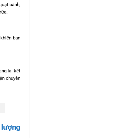
quạt cánh,
nữa.
 khiến bạn
ng lại kết
iện chuyên
 lượng