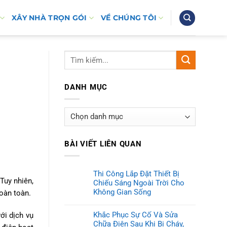
XÂY NHÀ TRỌN GÓI
VỀ CHÚNG TÔI
DANH MỤC
Danh
mục
BÀI VIẾT LIÊN QUAN
Thi Công Lắp Đặt Thiết Bị
Tuy nhiên,
Chiếu Sáng Ngoài Trời Cho
Không Gian Sống
oàn toàn.
Khắc Phục Sự Cố Và Sửa
ới dịch vụ
Chữa Điện Sau Khi Bị Cháy,