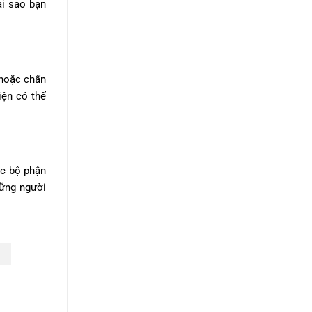
ại sao bạn
 hoặc chấn
iện có thể
ác bộ phận
hững người