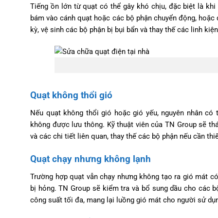
Tiếng ồn lớn từ quạt có thể gây khó chịu, đặc biệt là kh
bám vào cánh quạt hoặc các bộ phận chuyển động, hoặc d
kỳ, vệ sinh các bộ phận bị bụi bẩn và thay thế các linh ki
Quạt không thổi gió
Nếu quạt không thổi gió hoặc gió yếu, nguyên nhân có t
không được lưu thông. Kỹ thuật viên của TN Group sẽ thá
và các chi tiết liên quan, thay thế các bộ phận nếu cần thiế
Quạt chạy nhưng không lạnh
Trường hợp quạt vẫn chạy nhưng không tạo ra gió mát có 
bị hỏng. TN Group sẽ kiểm tra và bổ sung dầu cho các b
công suất tối đa, mang lại luồng gió mát cho người sử dụ