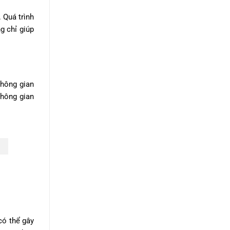
 Quá trình
g chỉ giúp
không gian
không gian
có thể gây