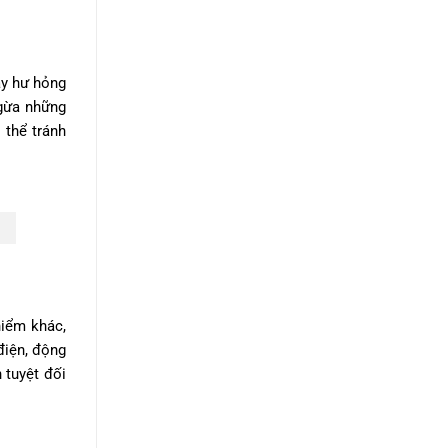
ây hư hỏng
ngừa những
 thể tránh
hiểm khác,
điện, động
 tuyệt đối