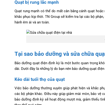
Quạt bị rung lắc mạnh
Quạt rung mạnh có thể do mất cân bằng cánh quạt hoặc 
khắc phục kịp thời. TN Group sẽ kiểm tra lại các bộ phận,
hành êm ái và an toàn.
Tại sao bảo dưỡng và sửa chữa quạt
Bảo dưỡng quạt điện định kỳ là một bước quan trọng khôn
dài. Dưới đây là những lý do bạn nên bảo dưỡng quạt điện 
Kéo dài tuổi thọ của quạt
Việc bảo dưỡng thường xuyên giúp phát hiện và khắc ph
các bộ phận khác. Điều này giúp giảm mài mòn, bảo vệ cá
bảo dưỡng định kỳ sẽ hoạt động mượt mà, giảm thiểu tình
thay thế quá sớm.