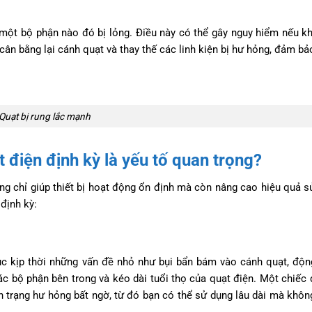
một bộ phận nào đó bị lỏng. Điều này có thể gây nguy hiểm nếu 
 cân bằng lại cánh quạt và thay thế các linh kiện bị hư hỏng, đảm bả
Quạt bị rung lắc mạnh
 điện định kỳ là yếu tố quan trọng?
g chỉ giúp thiết bị hoạt động ổn định mà còn nâng cao hiệu quả s
định kỳ:
ục kịp thời những vấn đề nhỏ như bụi bẩn bám vào cánh quạt, độ
c bộ phận bên trong và kéo dài tuổi thọ của quạt điện. Một chiếc
 trạng hư hỏng bất ngờ, từ đó bạn có thể sử dụng lâu dài mà khôn