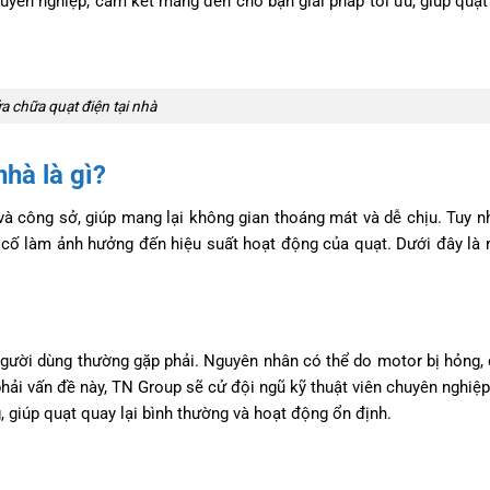
yên nghiệp, cam kết mang đến cho bạn giải pháp tối ưu, giúp quạt
a chữa quạt điện tại nhà
nhà là gì?
 và công sở, giúp mang lại không gian thoáng mát và dễ chịu. Tuy nh
 cố làm ảnh hưởng đến hiệu suất hoạt động của quạt. Dưới đây là 
gười dùng thường gặp phải. Nguyên nhân có thể do motor bị hỏng, 
phải vấn đề này, TN Group sẽ cử đội ngũ kỹ thuật viên chuyên nghiệ
, giúp quạt quay lại bình thường và hoạt động ổn định.