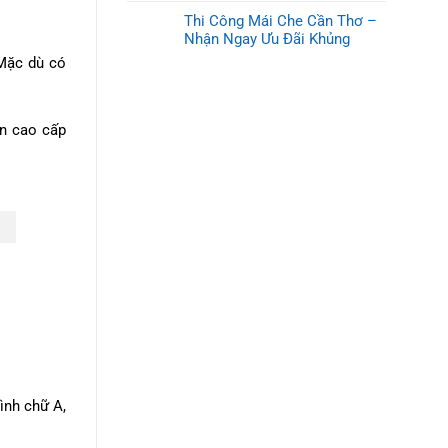
Thi Công Mái Che Cần Thơ –
Nhận Ngay Ưu Đãi Khủng
 Mặc dù có
ản cao cấp
ình chữ A,