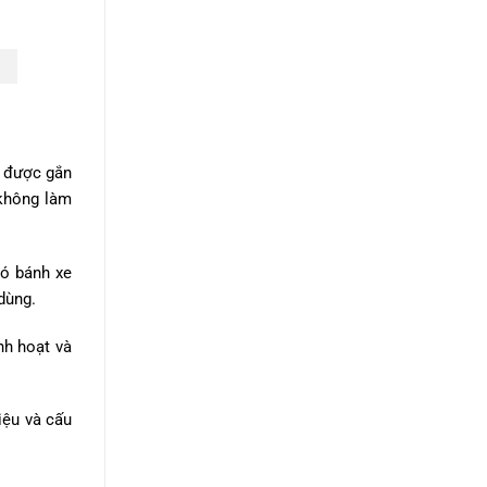
ể được gắn
 không làm
có bánh xe
dùng.
nh hoạt và
iệu và cấu