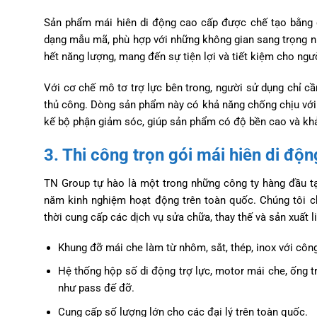
Sản phẩm mái hiên di động cao cấp được chế tạo bằng cô
dạng mẫu mã, phù hợp với những không gian sang trọng nhất
hết năng lượng, mang đến sự tiện lợi và tiết kiệm cho ngư
Với cơ chế mô tơ trợ lực bên trong, người sử dụng chỉ c
thủ công. Dòng sản phẩm này có khả năng chống chịu với c
kế bộ phận giảm sóc, giúp sản phẩm có độ bền cao và khả 
3. Thi công trọn gói mái hiên di độ
TN Group tự hào là một trong những công ty hàng đầu tạ
năm kinh nghiệm hoạt động trên toàn quốc. Chúng tôi ch
thời cung cấp các dịch vụ sửa chữa, thay thế và sản xuất l
Khung đỡ mái che làm từ nhôm, sắt, thép, inox với công
Hệ thống hộp số di động trợ lực, motor mái che, ống tr
như pass đế đỡ.
Cung cấp số lượng lớn cho các đại lý trên toàn quốc.