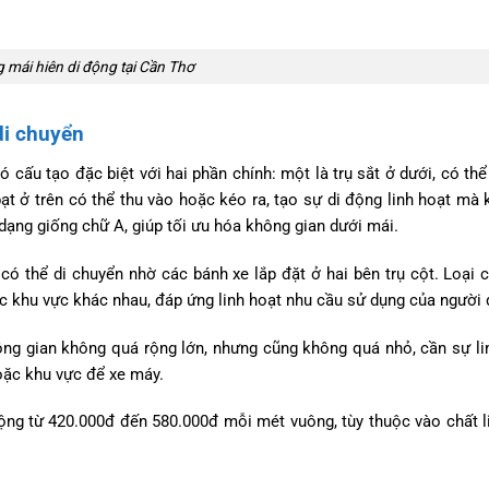
 mái hiên di động tại Cần Thơ
di chuyển
cấu tạo đặc biệt với hai phần chính: một là trụ sắt ở dưới, có th
t ở trên có thể thu vào hoặc kéo ra, tạo sự di động linh hoạt mà
 dạng giống chữ A, giúp tối ưu hóa không gian dưới mái.
 có thể di chuyển nhờ các bánh xe lắp đặt ở hai bên trụ cột. Loại 
ác khu vực khác nhau, đáp ứng linh hoạt nhu cầu sử dụng của người 
ng gian không quá rộng lớn, nhưng cũng không quá nhỏ, cần sự li
oặc khu vực để xe máy.
ộng từ 420.000đ đến 580.000đ mỗi mét vuông, tùy thuộc vào chất l