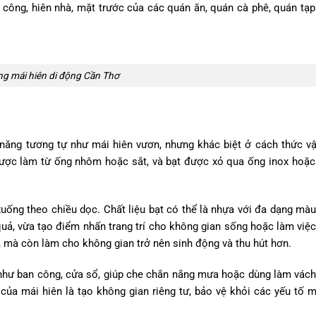
 công, hiên nhà, mặt trước của các quán ăn, quán cà phê, quán tạ
ng mái hiên di động Cần Thơ
năng tương tự như mái hiên vươn, nhưng khác biệt ở cách thức v
được làm từ ống nhôm hoặc sắt, và bạt được xỏ qua ống inox hoặc
xuống theo chiều dọc. Chất liệu bạt có thể là nhựa với đa dạng mà
uả, vừa tạo điểm nhấn trang trí cho không gian sống hoặc làm việc
t, mà còn làm cho không gian trở nên sinh động và thu hút hơn.
c như ban công, cửa sổ, giúp che chắn nắng mưa hoặc dùng làm vác
ủa mái hiên là tạo không gian riêng tư, bảo vệ khỏi các yếu tố m