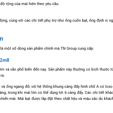
độ rộng của mái hiên theo yêu cầu.
ng, cùng với các chi tiết phụ trợ như ống cuốn bạt, ống định vị ngo
ến
ây là một số dòng sản phẩm chính mà TN Group cung cấp:
i 2m8
m và vẫn phổ biến đến nay. Sản phẩm này thường có kích thước t
ra.
 và ống ngang đỡ, với hệ thống khung càng đẩy hình chữ A có loxo
ng, trong khi mái lớn có thể dùng tới 6 càng đẩy. Các chi tiết kh
khiển mái. Mái bạt được lắp đặt theo chất liệu và màu sắc do khác