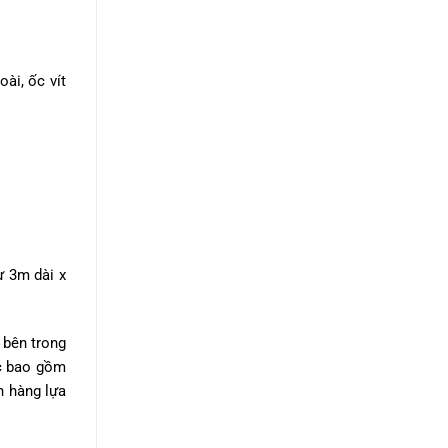
ài, ốc vít
ừ 3m dài x
 bên trong
ác bao gồm
h hàng lựa