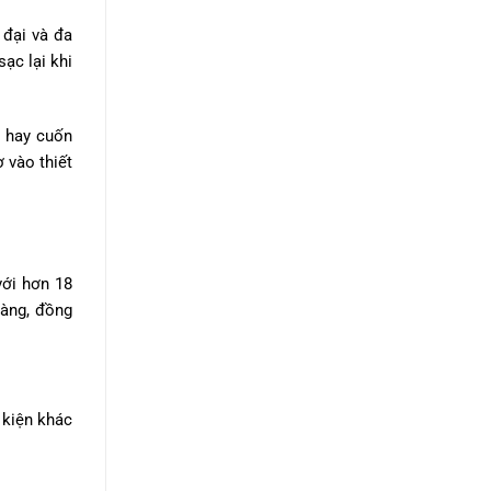
 đại và đa
ạc lại khi
o hay cuốn
 vào thiết
với hơn 18
hàng, đồng
 kiện khác