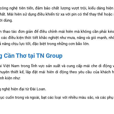
ng nghệ tiên tiến, đảm bảo chất lượng vượt trội, kiểu dáng hiện
. Mái hiên sử dụng điều khiển từ xa với pin có thể thay thế hoặc s
ời dùng.
ần thao tác đơn giản để điều chỉnh mái hiên mà không cần phải ké
ác điều kiện thời tiết khắc nghiệt như mưa, nắng và gió mạnh, nhờ
năng chịu lực tốt, đặc biệt trong những cơn bão lớn.
ng Cần Thơ tại TN Group
i Việt Nam trong lĩnh vực sản xuất và cung cấp mái che di động 
uyên thiết kế, lắp đặt mái hiên di động theo yêu cầu của khách 
inh kiện như:
 nghệ hiện đại từ Đài Loan.
ục cuốn trong và ngoài, bạt các loại với nhiều màu sắc, và các phụ