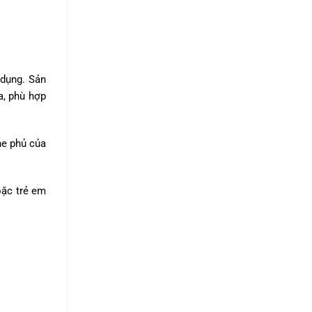
 dụng. Sản
a, phù hợp
he phủ của
oặc trẻ em