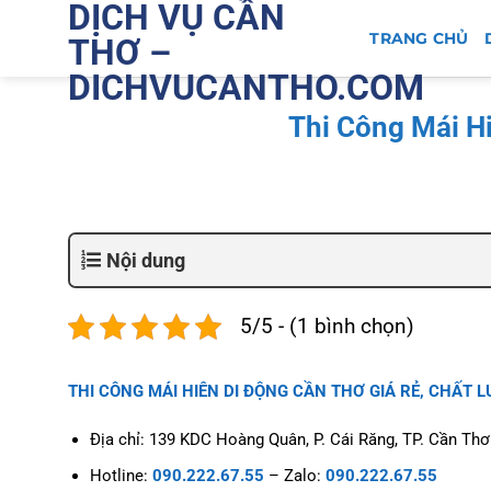
DỊCH VỤ CẦN
Bỏ
qua
TRANG CHỦ
THƠ –
nội
DICHVUCANTHO.COM
dung
Thi Công Mái H
Nội dung
5/5 - (1 bình chọn)
THI CÔNG MÁI HIÊN DI ĐỘNG CẦN THƠ GIÁ RẺ, CHẤT 
Địa chỉ:
139 KDC Hoàng Quân, P. Cái Răng, TP. Cần Thơ
Hotline:
090.222.67.55
– Zalo:
090.222.67.55