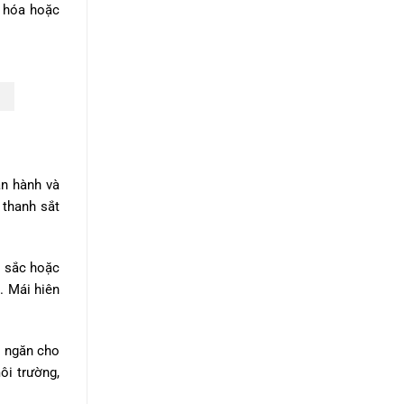
p hóa hoặc
ận hành và
 thanh sắt
u sắc hoặc
. Mái hiên
h ngăn cho
ôi trường,