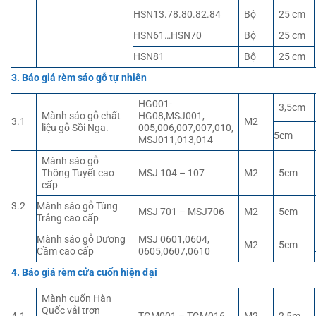
HSN13.78.80.82.84
Bộ
25 cm
HSN61…HSN70
Bộ
25 cm
HSN81
Bộ
25 cm
3. Báo giá rèm sáo gỗ tự nhiên
HG001-
3,5cm
Mành sáo gỗ chất
HG08,MSJ001,
3.1
M2
liệu gỗ Sồi Nga.
005,006,007,007,010,
5cm
MSJ011,013,014
Mành sáo gỗ
Thông Tuyết cao
MSJ 104 – 107
M2
5cm
cấp
3.2
Mành sáo gỗ Tùng
MSJ 701 – MSJ706
M2
5cm
Trắng cao cấp
Mành sáo gỗ Dương
MSJ 0601,0604,
M2
5cm
Cầm cao cấp
0605,0607,0610
4. Báo giá rèm cửa cuốn hiện đại
Mành cuốn Hàn
Quốc vải trơn