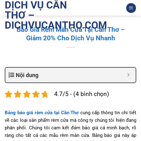
DỊCH VỤ CẦN
Bỏ
qua
THƠ –
nội
DICHVUCANTHO.COM
dung
Báo Giá Rèm Màn Cửa Tại Cần Thơ –
Giảm 20% Cho Dịch Vụ Nhanh
Nội dung
4.7/5 - (4 bình chọn)
Bảng báo giá rèm cửa tại Cần Thơ
cung cấp thông tin chi tiết
về các loại sản phẩm rèm cửa mà công ty chúng tôi hiện đang
phân phối. Chúng tôi cam kết đảm bảo giá cả minh bạch, rõ
ràng cho tất cả các mẫu rèm màn cửa. Bảng báo giá này áp