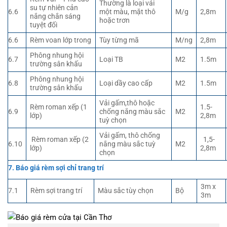
Thường là loại vải
su tự nhiên cản
6.6
một màu, mặt thô
M/g
2,8m
nắng chắn sáng
hoặc trơn
tuyệt đối
6.6
Rèm voan lớp trong
Tùy từng mã
M/ng
2,8m
Phông nhung hội
6.7
Loại TB
M2
1.5m
trường sân khấu
Phông nhung hội
6.8
Loại dầy cao cấp
M2
1.5m
trường sân khấu
Vải gấm,thô hoặc
Rèm roman xếp (1
1.5-
6.9
chống nắng màu sắc
M2
lớp)
2,8m
tuỳ chọn
Vải gấm, thô chống
Rèm roman xếp (2
1,5-
6.10
nắng màu sắc tuỳ
M2
lớp)
2,8m
chọn
7. Báo giá rèm sợi chỉ trang trí
3m x
7.1
Rèm sợi trang trí
Màu sắc tùy chọn
Bộ
3m