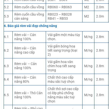
5.2
Rèm cuốn cầu vồng
RB060 – RB063
M2
2.0m
Rèm cuốn cầu vồng
RB023 – RB028
5.3
M2
2.0m
cản sáng
RB41 – RB53
6. Báo giá rèm vải đẹp chống nắng
Rèm vải – Cản
Vải gấm một màu tùy
6.1
M/ng
2.8m
nắng 100%
chọn.
Vải gấm bóng hoạ
Rèm vải – Cản
6.2
tiết sang trọng (loại
M/ng
2.8m
nắng cao cấp
2)
Vải gấm hoa văn
Rèm vải – Cản
6.3
chìm hoạ tiết sang
M/ng
2.8m
nắng 100%
trọng
Rèm vải – Cản
Chất thô cao cấp
6.4
M/ng
2.8m
nắng 80%
màu sắc tuỳ chọn
Chất thô sợi cao cấp
Rèm vải – Thô Cản
có lớp phủ chống
6.5
M/ng
2.8m
nắng 100%
nắng màu sắc tuỳ
chọn
Rèm Vải – Phủ cao