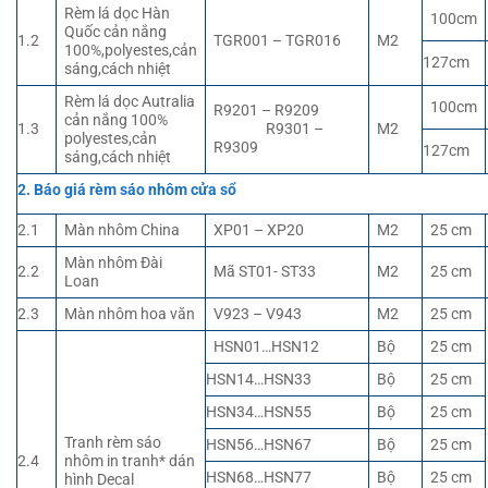
Rèm lá dọc Hàn
100cm
Quốc cản nắng
1.2
TGR001 – TGR016
M2
100%,polyestes,cản
127cm
sáng,cách nhiệt
Rèm lá dọc Autralia
100cm
R9201 – R9209
cản nắng 100%
1.3
R9301 –
M2
polyestes,cản
R9309
127cm
sáng,cách nhiệt
2. Báo giá rèm sáo nhôm cửa sổ
2.1
Màn nhôm China
XP01 – XP20
M2
25 cm
Màn nhôm Đài
2.2
Mã ST01- ST33
M2
25 cm
Loan
2.3
Màn nhôm hoa văn
V923 – V943
M2
25 cm
HSN01…HSN12
Bộ
25 cm
HSN14…HSN33
Bộ
25 cm
HSN34…HSN55
Bộ
25 cm
Tranh rèm sáo
HSN56…HSN67
Bộ
25 cm
2.4
nhôm in tranh* dán
HSN68…HSN77
Bộ
25 cm
hình Decal