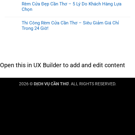
Rèm Cửa Đẹp Cần Thơ – 5 Lý Do Khách Hàng Lựa
Chọn
Thi Công Rèm Cửa Cần Thơ – Siêu Giảm Giá Chỉ
Trong 24 Giờ!
Open this in UX Builder to add and edit content
2026 ©
DỊCH VỤ CẦN THƠ
. ALL RIGHTS RESERVED.