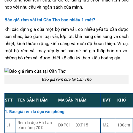
hợp với nhu cầu và ngân sách của mình.
Báo giá rèm vải
tại Cần Thơ
bao nhiêu 1 mét?
Khi xác định giá của một bộ rèm vải, có nhiều yếu tố cần được
cân nhắc, bao gồm loại vải, lớp lót, khả năng cản sáng và cách
nhiệt, kích thước rộng, kiểu dáng và mức độ hoàn thiện. Ví dụ,
một bộ rèm vải may xếp ly cơ bản sẽ có giá thấp hơn so với
những bộ rèm vải được thiết kế cầu kỳ theo kiểu hoàng gia.
Báo giá rèm cửa tại Cần Thơ
STT
TÊN SẢN PHẨM
MÃ SẢN PHẨM
ĐVT
KHỔ
1. Báo giá rèm lá dọc văn phòng
Rèm lá dọc Hà Lan
1.1
DXP01 – DXP15
M2
100cm
cản nắng 70%