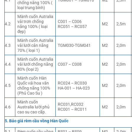
4.1
TGM001 – TGM016
M2
2,5m
chống nắng 100% (
loại trung bình)
Mành cuốn Autralia
vải trơn chống
C001 – C006
4.2
M2
2,5m
nắng 100% ( loại
RC051 – RC057
đẹp)
Mành cuốn Autralia
4.3
vải lưới cản nắng
TGM030-TGM041
M2
2,0m
70%.( loại 1)
Mành cuốn Autralia
4.4
vải lưới chống nắng
C007 – C008
M2
2,0m
80% (loại 2)
Mành cuốn Hàn
Quốc vải hoa văn
RC024 – RC030
4.5
M2
2,0m
chống nắng 100%
HA-001 – HA-023
(Phủ Cao Su )
Mành cuốn
RC031,RC032
4.6
Australia lưới phủ
M2
2,0m
RC001 – RC011
cao su cao cấp.
5. Báo giá rèm cầu vồng Hàn Quốc
5.1
Rèm cuốn cầu vồng
BS01 – BS09
M2
2.0m