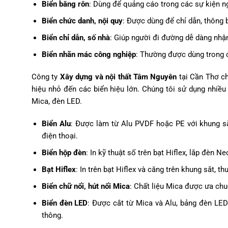
Biển băng rôn
: Dùng để quảng cáo trong các sự kiện ng
Biển chức danh, nội quy
: Được dùng để chỉ dẫn, thông b
Biển chỉ dẫn, số nhà
: Giúp người đi đường dễ dàng nhận 
Biển nhãn mác công nghiệp
: Thường được dùng trong c
Công ty
Xây dựng và nội thất Tâm Nguyên
tại Cần Thơ ch
hiệu nhỏ đến các biển hiệu lớn. Chúng tôi sử dụng nhiều 
Mica, đèn LED.
Biển Alu
: Được làm từ Alu PVDF hoặc PE với khung sắ
điện thoại.
Biển hộp đèn
: In kỹ thuật số trên bạt Hiflex, lắp đèn 
Bạt Hiflex
: In trên bạt Hiflex và căng trên khung sắt, t
Biển chữ nổi, hút nổi Mica
: Chất liệu Mica được ưa chu
Biển đèn LED
: Được cắt từ Mica và Alu, bảng đèn LED
thông.