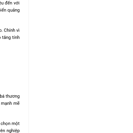
ệu đến với
biển quảng
. Chính vì
 tăng tính
 bá thương
cụ mạnh mẽ
a chọn một
yên nghiệp