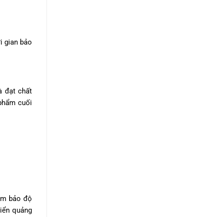
i gian bảo
à đạt chất
 phẩm cuối
đảm bảo độ
biển quảng