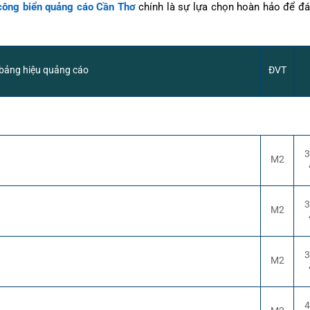
 công biển quảng cáo Cần Thơ
chính là sự lựa chọn hoàn hảo để đ
 bảng hiệu quảng cáo
ĐVT
3
M2
3
M2
3
M2
4