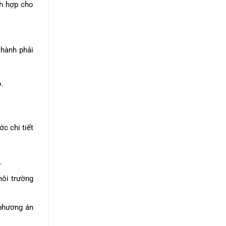
ch hợp cho
thành phải
o.
c chi tiết
.
môi trường
 phương án