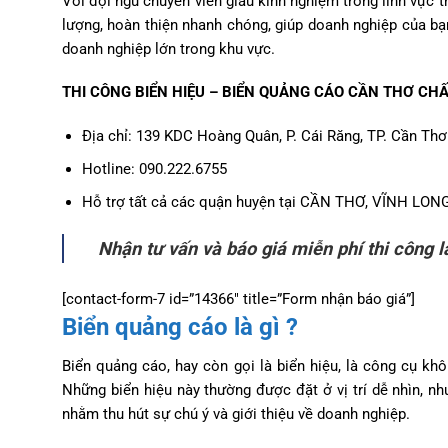
Với đội ngũ chuyên viên giàu kinh nghiệm trong lĩnh vực t
lượng, hoàn thiện nhanh chóng, giúp doanh nghiệp của bạn
doanh nghiệp lớn trong khu vực.
THI CÔNG BIỂN HIỆU – BIỂN QUẢNG CÁO CẦN THƠ CHẤ
Địa chỉ:
139 KDC Hoàng Quân, P. Cái Răng, TP. Cần Thơ
Hotline: 090.222.6755
Hỗ trợ tất cả các quận huyện tại CẦN THƠ, VĨNH LONG
Nhận tư vấn và báo giá miễn phí thi công l
[contact-form-7 id=”14366″ title=”Form nhận báo giá”]
Biển quảng cáo là gì ?
Biển quảng cáo, hay còn gọi là biển hiệu, là công cụ k
Những biển hiệu này thường được đặt ở vị trí dễ nhìn, nh
nhằm thu hút sự chú ý và giới thiệu về doanh nghiệp.