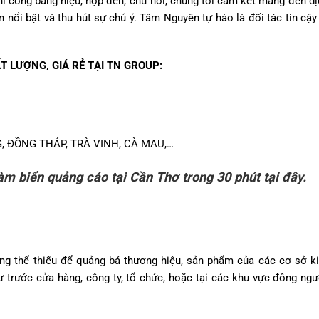
hi công bảng hiệu, hộp đèn, chữ nổi, chúng tôi cam kết mang đến dị
 nổi bật và thu hút sự chú ý. Tâm Nguyên tự hào là đối tác tin cậy
T LƯỢNG, GIÁ RẺ TẠI TN GROUP:
, ĐỒNG THÁP, TRÀ VINH, CÀ MAU,…
àm biển quảng cáo tại Cần Thơ trong 30 phút tại đây.
hông thể thiếu để quảng bá thương hiệu, sản phẩm của các cơ sở k
ư trước cửa hàng, công ty, tổ chức, hoặc tại các khu vực đông ngườ