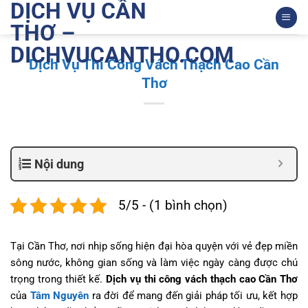
DỊCH VỤ CẦN
Bỏ
qua
THƠ –
nội
DICHVUCANTHO.COM
dung
Dịch Vụ Thi Công Vách Thạch Cao Cần
Thơ
Nội dung
5/5 - (1 bình chọn)
Tại Cần Thơ, nơi nhịp sống hiện đại hòa quyện với vẻ đẹp miền
sông nước, không gian sống và làm việc ngày càng được chú
trọng trong thiết kế.
Dịch vụ thi công vách thạch cao Cần Thơ
của
Tâm Nguyên
ra đời để mang đến giải pháp tối ưu, kết hợp