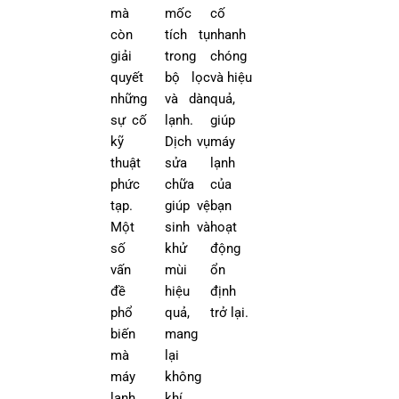
mà
mốc
cố
còn
tích tụ
nhanh
giải
trong
chóng
quyết
bộ lọc
và hiệu
những
và dàn
quả,
sự cố
lạnh.
giúp
kỹ
Dịch vụ
máy
thuật
sửa
lạnh
phức
chữa
của
tạp.
giúp vệ
bạn
Một
sinh và
hoạt
số
khử
động
vấn
mùi
ổn
đề
hiệu
định
phổ
quả,
trở lại.
biến
mang
mà
lại
máy
không
lạnh
khí