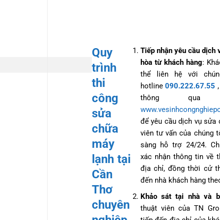
Quy
Tiếp nhận yêu cầu dịch 
hòa từ khách hàng
: Kh
trình
thể liên hệ với chú
thi
hotline
090.222.67.55
,
công
thông qua W
www.vesinhcongnghiep
sửa
để yêu cầu dịch vụ sửa
chữa
viên tư vấn của chúng t
máy
sàng hỗ trợ 24/24. Ch
lạnh tại
xác nhận thông tin về t
địa chỉ, đồng thời cử t
Cần
đến nhà khách hàng theo
Thơ
Khảo sát tại nhà và b
chuyên
thuật viên của TN Gro
nghiệp