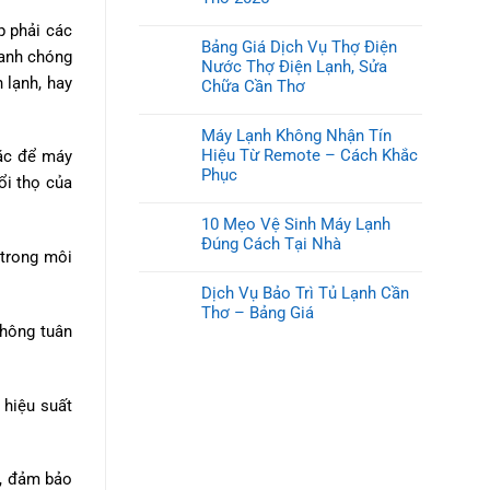
p phải các
Bảng Giá Dịch Vụ Thợ Điện
hanh chóng
Nước Thợ Điện Lạnh, Sửa
 lạnh, hay
Chữa Cần Thơ
Máy Lạnh Không Nhận Tín
Hiệu Từ Remote – Cách Khắc
oặc để máy
Phục
ổi thọ của
10 Mẹo Vệ Sinh Máy Lạnh
Đúng Cách Tại Nhà
trong môi
Dịch Vụ Bảo Trì Tủ Lạnh Cần
Thơ – Bảng Giá
không tuân
 hiệu suất
h, đảm bảo