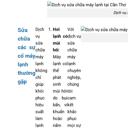
Dịch vụ 
Sửa
Dịch
Hơi
Với
vụ
lạnh có
dịch vụ
chữa
sửa
mùi
sửa
các sự
chữa
hôi
:
chữa
cố máy
máy
Máy
máy
lạnh
lạnh
lạnh có
lạnh
không
thể
chuyên
thường
chỉ
phát
nghiệp,
gặp
giúp
sinh
chúng
khôi
mùi hôi
tôi
phục
do bụi
cam
hiệu
bẩn, vi
kết
suất
khuẩn
khắc
làm
hoặc
phục
lạnh
nấm
mọi sự