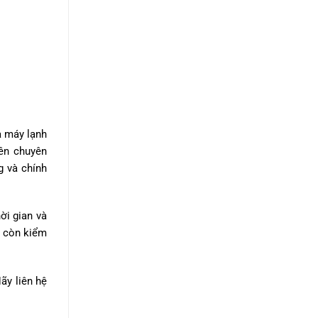
a máy lạnh
iên chuyên
g và chính
ời gian và
à còn kiểm
ãy liên hệ