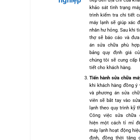
tiếp đến địa chỉ của kh
khảo sát tình trạng má
trình kiểm tra chi tiết 
máy lạnh sẽ giúp xác đ
nhân hư hỏng. Sau khi tì
thợ sẽ báo cáo và đưa
án sửa chữa phù hợp
bảng quy định giá củ
chúng tôi sẽ cung cấp 
tiết cho khách hàng.
Tiến hành sửa chữa má
khi khách hàng đồng ý 
và phương án sửa chữa
viên sẽ bắt tay vào sử
lạnh theo quy trình kỹ t
Công việc sửa chữa 
hiện một cách tỉ mỉ 
máy lạnh hoạt động hiệ
định, đồng thời tăng 