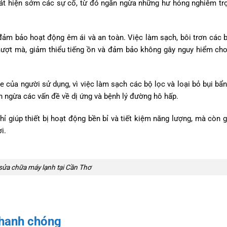
phát hiện sớm các sự cố, từ đó ngăn ngừa những hư hỏng nghiêm tr
đảm bảo hoạt động êm ái và an toàn. Việc làm sạch, bôi trơn các 
mượt mà, giảm thiểu tiếng ồn và đảm bảo không gây nguy hiểm ch
của người sử dụng, vì việc làm sạch các bộ lọc và loại bỏ bụi bẩn,
n ngừa các vấn đề về dị ứng và bệnh lý đường hô hấp.
 giúp thiết bị hoạt động bền bỉ và tiết kiệm năng lượng, mà còn gi
i.
sửa chữa máy lạnh tại Cần Thơ
nhanh chóng