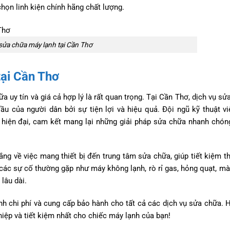
họn linh kiện chính hãng chất lượng.
sửa chữa máy lạnh tại Cần Thơ
tại Cần Thơ
a uy tín và giá cả hợp lý là rất quan trọng. Tại Cần Thơ, dịch vụ sử
ầu của người dân bởi sự tiện lợi và hiệu quả. Đội ngũ kỹ thuật v
ụ hiện đại, cam kết mang lại những giải pháp sửa chữa nhanh chón
ắng về việc mang thiết bị đến trung tâm sửa chữa, giúp tiết kiệm th
các sự cố thường gặp như máy không lạnh, rò rỉ gas, hỏng quạt, m
lâu dài.
h chi phí và cung cấp bảo hành cho tất cả các dịch vụ sửa chữa. H
hiệp và tiết kiệm nhất cho chiếc máy lạnh của bạn!