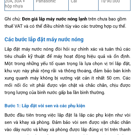
20A, 30A +
Panasonic
Cái
Từ 90.000
hộp nhựa
Ghi chú:
Đơn giá lắp máy nước nóng lạnh
trên chưa bao gồm
thuế VAT và có thể điều chỉnh tùy vào các trường hợp cụ thể.
Các bước lắp đặt máy nước nóng
Lắp đặt máy nước nóng đòi hỏi sự chính xác và tuân thủ các
tiêu chuẩn kỹ thuật để máy hoạt động hiệu quả và ổn định.
Một trong những yếu tố quan trọng là lựa chọn vị trí lắp đặt,
khu vực này phải rộng rãi và thông thoáng, đảm bảo bán kính
xung quanh máy không bị vướng vật cản ít nhất 50 cm. Các
mối nối ốc vít phải được vặn chặt và chắc chắn, chịu được
trọng lượng của bình nước gấp ba lần bình thường.
Bước 1: Lắp đặt vòi sen và các phụ kiện
Bước đầu tiên trong việc lắp đặt là lắp các phụ kiện như vòi
sen và khay xà phòng. Đảm bảo vòi sen được vặn chắc chắn
vào dây nước và khay xà phòng được lắp đúng vị trí trên thanh