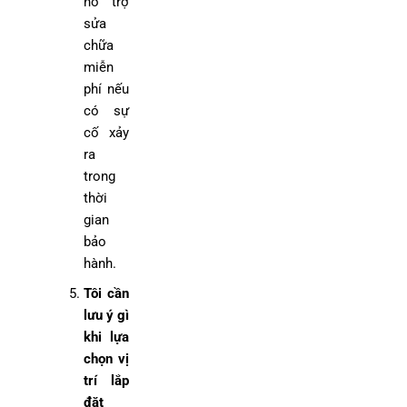
hỗ trợ
sửa
chữa
miễn
phí nếu
có sự
cố xảy
ra
trong
thời
gian
bảo
hành.
Tôi cần
lưu ý gì
khi lựa
chọn vị
trí lắp
đặt