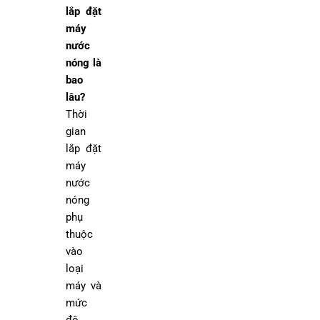
lắp đặt
máy
nước
nóng là
bao
lâu?
Thời
gian
lắp đặt
máy
nước
nóng
phụ
thuộc
vào
loại
máy và
mức
độ