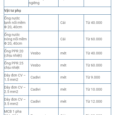
ngiêng
Vật tư phụ
Ống nước
lạnh nối mềm
Cái
Từ 40.000
Φ 20, 40cm
Ống nước
nóng nối mềm
Cái
Từ 60.000
Φ 20, 40cm
Ống PPR 20
Vesbo
mét
Từ 40.000
(chịu nhiệt)
Ống PPR 25
Vesbo
mét
Từ 60.000
chịu nhiệt
Dây đơn CV –
Cadivi
mét
Từ 9.000
1.5 mm2
Dây đơn CV –
Cadivi
mét
Từ 10.000
2.5 mm2
Dây đơn CV –
Cadivi
mét
Từ 12.000
3.5 mm2
MCB 1 pha