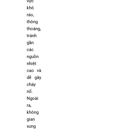
vực
khô
ráo,
thông
thoáng,
tránh
gần
các
nguồn
nhiệt
cao và
dễ gây
cháy
nổ.
Ngoài
ra,
không
gian
xung