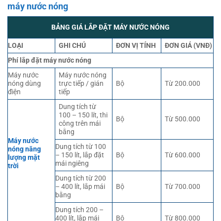
máy nước nóng
BẢNG GIÁ LẮP ĐẶT MÁY NƯỚC NÓNG
LOẠI
GHI CHÚ
ĐƠN VỊ TÍNH
ĐƠN GIÁ (VNĐ)
Phí lắp đặt máy nước nóng
Máy nước
Máy nước nóng
nóng dùng
trực tiếp / gián
Bộ
Từ 200.000
điện
tiếp
Dung tích từ
100 – 150 lít, thi
Bộ
Từ 500.000
công trên mái
bằng
Máy nước
Dung tích từ 100
nóng năng
– 150 lít, lắp đặt
Bộ
Từ 600.000
lượng mặt
mái ngiêng
trời
Dung tích từ 200
– 400 lít, lắp mái
Bộ
Từ 700.000
bằng
Dung tích 200 –
400 lít, lắp mái
Bộ
Từ 800.000