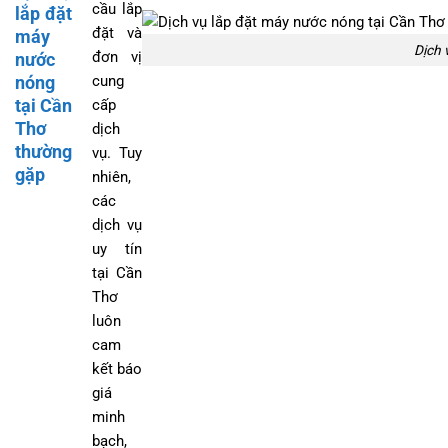
cầu lắp
lắp đặt
đặt và
máy
Dịch 
đơn vị
nước
cung
nóng
tại Cần
cấp
Thơ
dịch
thường
vụ. Tuy
gặp
nhiên,
các
dịch vụ
uy tín
tại Cần
Thơ
luôn
cam
kết báo
giá
minh
bạch,