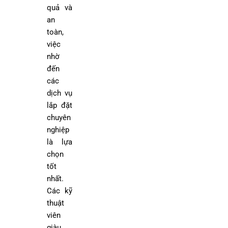
quả và
an
toàn,
việc
nhờ
đến
các
dịch vụ
lắp đặt
chuyên
nghiệp
là lựa
chọn
tốt
nhất.
Các kỹ
thuật
viên
giàu