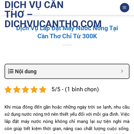
DỊCH VỤ CẦN
Bỏ
qua
THƠ –
nội
DICHVUCANTHO.COM
dung
Dịch Vụ Lắp Đặt Máy Nước Nóng Tại
Cần Thơ Chỉ Từ 300K
Nội dung
5/5 - (1 bình chọn)
Khi mùa đông đến gần hoặc những ngày trời se lạnh, nhu cầu
sử dụng nước nóng trở nên thiết yếu đối với mỗi gia đình. Việc
lắp đặt máy nước nóng không chỉ mang lại sự tiện nghi mà
còn giúp tiết kiệm thời gian, nâng cao chất lượng cuộc sống.