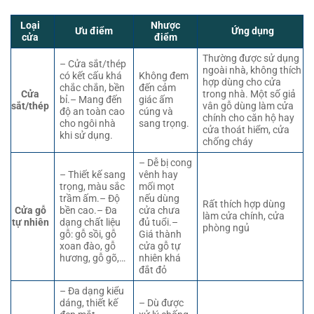
Loại
Nhược
Ưu điểm
Ứng dụng
cửa
điểm
Thường được sử dụng
– Cửa sắt/thép
ngoài nhà, không thích
có kết cấu khá
Không đem
hợp dùng cho cửa
chắc chắn, bền
đến cảm
Cửa
trong nhà. Một số giả
bỉ.– Mang đến
giác ấm
sắt/thép
vân gỗ dùng làm cửa
độ an toàn cao
cúng và
chính cho căn hộ hay
cho ngôi nhà
sang trọng.
cửa thoát hiểm, cửa
khi sử dụng.
chống cháy
– Dễ bị cong
– Thiết kế sang
vênh hay
trọng, màu sắc
mối mọt
trầm ấm.– Độ
nếu dùng
Rất thích hợp dùng
Cửa gỗ
bền cao.– Đa
cửa chưa
làm cửa chính, cửa
tự nhiên
dạng chất liệu
đủ tuổi.–
phòng ngủ
gỗ: gỗ sồi, gỗ
Giá thành
xoan đào, gỗ
cửa gỗ tự
hương, gỗ gõ,…
nhiên khá
đắt đỏ
– Đa dạng kiểu
dáng, thiết kế
– Dù được