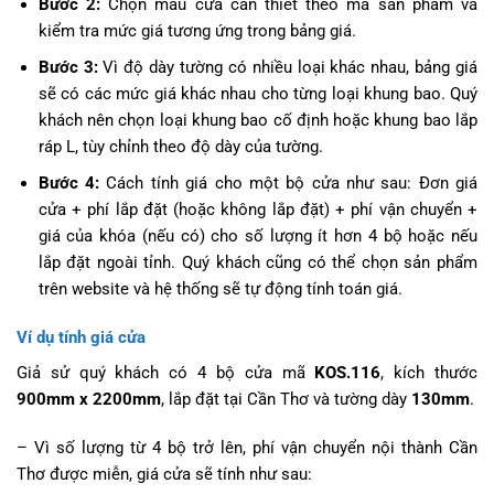
Bước 2:
Chọn mẫu cửa cần thiết theo mã sản phẩm và
kiểm tra mức giá tương ứng trong bảng giá.
Bước 3:
Vì độ dày tường có nhiều loại khác nhau, bảng giá
sẽ có các mức giá khác nhau cho từng loại khung bao. Quý
khách nên chọn loại khung bao cố định hoặc khung bao lắp
ráp L, tùy chỉnh theo độ dày của tường.
Bước 4:
Cách tính giá cho một bộ cửa như sau: Đơn giá
cửa + phí lắp đặt (hoặc không lắp đặt) + phí vận chuyển +
giá của khóa (nếu có) cho số lượng ít hơn 4 bộ hoặc nếu
lắp đặt ngoài tỉnh. Quý khách cũng có thể chọn sản phẩm
trên website và hệ thống sẽ tự động tính toán giá.
Ví dụ tính giá cửa
Giả sử quý khách có 4 bộ cửa mã
KOS.116
, kích thước
900mm x 2200mm
, lắp đặt tại Cần Thơ và tường dày
130mm
.
– Vì số lượng từ 4 bộ trở lên, phí vận chuyển nội thành Cần
Thơ được miễn, giá cửa sẽ tính như sau: