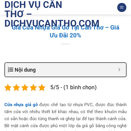
DỊCH VỤ CẦN
Bỏ
qua
THƠ –
nội
DICHVUCANTHO.COM
dung
Giá Cửa Nhựa Giả Gỗ Tại Cần Thơ – Giá
Ưu Đãi 20%
Nội dung
5/5 - (1 bình chọn)
Cửa nhựa giả gỗ
được chế tạo từ nhựa PVC, được đúc thành
tấm cửa với nhiều thiết kế khác nhau, có thể theo khuôn mẫu
có sẵn hoặc đúc từng thanh và ghép lại để tạo thành cánh cửa.
Bề mặt cánh cửa được phủ một lớp da giả gỗ bằng công nghệ