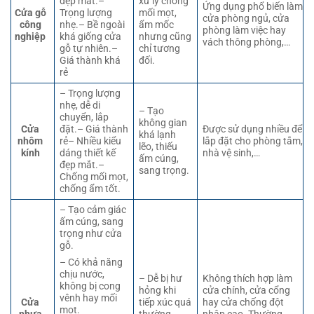
đẹp mắt.–
xử lý chống
Ứng dụng phổ biến làm
Cửa gỗ
Trọng lượng
mối mọt,
cửa phòng ngủ, cửa
công
nhẹ.– Bề ngoài
ẩm mốc
phòng làm việc hay
nghiệp
khá giống cửa
nhưng cũng
vách thông phòng,…
gỗ tự nhiên.–
chỉ tương
Giá thành khá
đối.
rẻ
– Trọng lượng
nhẹ, dễ di
– Tạo
chuyển, lắp
không gian
Cửa
đặt.– Giá thành
Được sử dụng nhiều để
khá lạnh
nhôm
rẻ– Nhiều kiểu
lắp đặt cho phòng tắm,
lẽo, thiếu
kính
dáng thiết kế
nhà vệ sinh,…
ấm cúng,
đẹp mắt.–
sang trọng.
Chống mối mọt,
chống ẩm tốt.
– Tạo cảm giác
ấm cúng, sang
trọng như cửa
gỗ.
– Có khả năng
chịu nước,
– Dễ bị hư
Không thích hợp làm
không bị cong
hỏng khi
cửa chính, cửa cổng
vênh hay mối
Cửa
tiếp xúc quá
hay cửa chống đột
mọt.
nhựa
thường
nhập cao. Thường