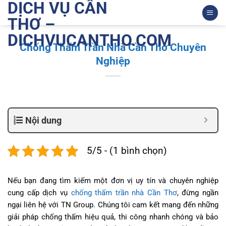
DỊCH VỤ CẦN
Bỏ
qua
THƠ –
nội
DICHVUCANTHO.COM
dung
Chống Thấm Trần Nhà Cần Thơ Chuyên
Nghiệp
Nội dung
5/5 - (1 bình chọn)
Nếu bạn đang tìm kiếm một đơn vị uy tín và chuyên nghiệp
cung cấp dịch vụ
chống thấm trần nhà Cần Thơ
, đừng ngần
ngại liên hệ với TN Group. Chúng tôi cam kết mang đến những
giải pháp chống thấm hiệu quả, thi công nhanh chóng và bảo