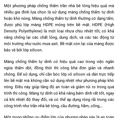
Một phương pháp chống thấm trần nhà bê tông hiệu quả mà
nhiều gia đình lựa chọn là sử dụng màng chống thấm tự dính
hoặc khò nóng. Màng chống thấm tự dính thường có dạng tấm,
được phủ lớp màng HDPE mỏng trên bề mặt. HDPE (High
Density Polyethylene) là một loại nhựa chịu nhiệt tốt, có khả
năng chống lại các chất lỏng, dung dịch, và các tác động từ
môi trường như nước mưa axit. Bề mặt còn lại của màng được
bảo vệ bởi lớp silicon.
Màng chống thấm tự dính có hiệu quả cao trong việc ngăn
ngừa thấm dột, đồng thời thi công khá đơn giản và nhanh
chóng. Để sử dụng, chỉ cần bóc lớp vỏ silicon và dán trực tiếp
lên bề mặt mà không cần sử dụng nhiệt như phương pháp khò
nóng. Điều này giúp tăng độ an toàn và giảm rủi ro trong quá
trình thi công. Màng tự dính có khả năng bám dính rất tốt, ngay
cả khi nhiệt độ thay đổi, và có thể áp dụng rộng rãi trong các
công trình như trần nhà bê tông, cầu đường, hầm, cống,…
Một trong những ưu điểm lớn của phương pháp này là an toàn