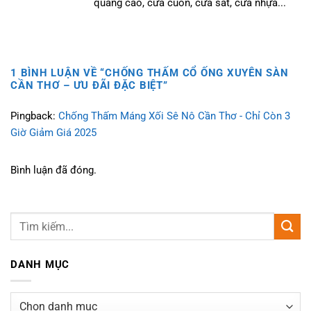
quảng cáo, cửa cuốn, cửa sắt, cửa nhựa...
1 BÌNH LUẬN VỀ “
CHỐNG THẤM CỔ ỐNG XUYÊN SÀN
CẦN THƠ – ƯU ĐÃI ĐẶC BIỆT
”
Pingback:
Chống Thấm Máng Xối Sê Nô Cần Thơ - Chỉ Còn 3
Giờ Giảm Giá 2025
Bình luận đã đóng.
DANH MỤC
Danh