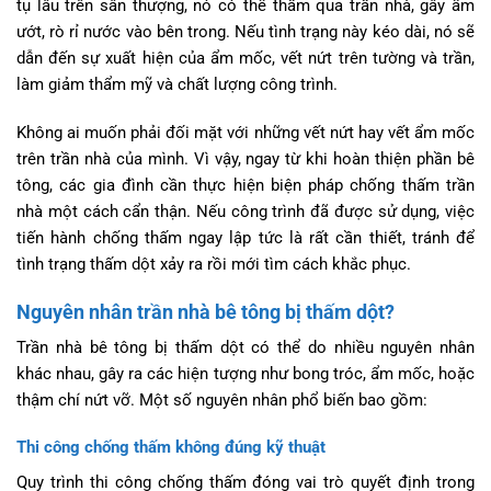
tụ lâu trên sân thượng, nó có thể thấm qua trần nhà, gây ẩm
ướt, rò rỉ nước vào bên trong. Nếu tình trạng này kéo dài, nó sẽ
dẫn đến sự xuất hiện của ẩm mốc, vết nứt trên tường và trần,
làm giảm thẩm mỹ và chất lượng công trình.
Không ai muốn phải đối mặt với những vết nứt hay vết ẩm mốc
trên trần nhà của mình. Vì vậy, ngay từ khi hoàn thiện phần bê
tông, các gia đình cần thực hiện biện pháp chống thấm trần
nhà một cách cẩn thận. Nếu công trình đã được sử dụng, việc
tiến hành chống thấm ngay lập tức là rất cần thiết, tránh để
tình trạng thấm dột xảy ra rồi mới tìm cách khắc phục.
Nguyên nhân trần nhà bê tông bị thấm dột?
Trần nhà bê tông bị thấm dột có thể do nhiều nguyên nhân
khác nhau, gây ra các hiện tượng như bong tróc, ẩm mốc, hoặc
thậm chí nứt vỡ. Một số nguyên nhân phổ biến bao gồm:
Thi công chống thấm không đúng kỹ thuật
Quy trình thi công chống thấm đóng vai trò quyết định trong