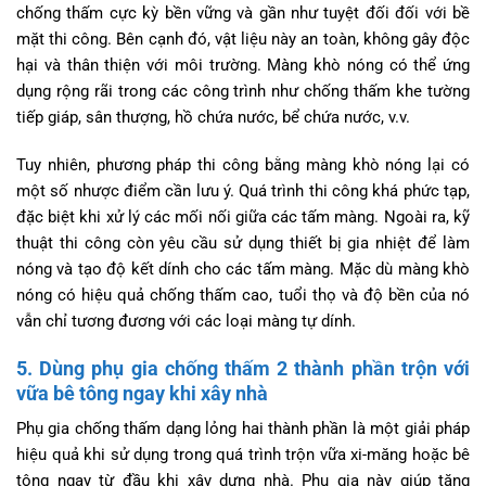
chống thấm cực kỳ bền vững và gần như tuyệt đối đối với bề
mặt thi công. Bên cạnh đó, vật liệu này an toàn, không gây độc
hại và thân thiện với môi trường. Màng khò nóng có thể ứng
dụng rộng rãi trong các công trình như chống thấm khe tường
tiếp giáp, sân thượng, hồ chứa nước, bể chứa nước, v.v.
Tuy nhiên, phương pháp thi công bằng màng khò nóng lại có
một số nhược điểm cần lưu ý. Quá trình thi công khá phức tạp,
đặc biệt khi xử lý các mối nối giữa các tấm màng. Ngoài ra, kỹ
thuật thi công còn yêu cầu sử dụng thiết bị gia nhiệt để làm
nóng và tạo độ kết dính cho các tấm màng. Mặc dù màng khò
nóng có hiệu quả chống thấm cao, tuổi thọ và độ bền của nó
vẫn chỉ tương đương với các loại màng tự dính.
5. Dùng phụ gia chống thấm 2 thành phần trộn với
vữa bê tông ngay khi xây nhà
Phụ gia chống thấm dạng lỏng hai thành phần là một giải pháp
hiệu quả khi sử dụng trong quá trình trộn vữa xi-măng hoặc bê
tông ngay từ đầu khi xây dựng nhà. Phụ gia này giúp tăng