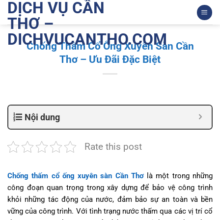
DỊCH VỤ CẦN
Bỏ
qua
THƠ –
nội
DICHVUCANTHO.COM
dung
Chống Thấm Cổ Ống Xuyên Sàn Cần
Thơ – Ưu Đãi Đặc Biệt
Nội dung
Rate this post
Chống thấm cổ ống xuyên sàn Cần Thơ
là một trong những
công đoạn quan trọng trong xây dựng để bảo vệ công trình
khỏi những tác động của nước, đảm bảo sự an toàn và bền
vững của công trình. Với tình trạng nước thấm qua các vị trí cổ