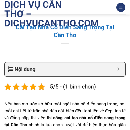
DỊCH VỤ CẦN
Bỏ
qua
THƠ –
nội
DICHVUCANTHO.COM
dung
Cải Tạo Nhà Cổ Điển Sang Trọng Tại
Cần Thơ
Nội dung
5/5 - (1 bình chọn)
Nếu bạn mơ ước sở hữu một ngôi nhà cổ điển sang trọng, nơi
mỗi chi tiết từ trần nhà đến cột hiên đều toát lên vẻ đẹp tinh tế
và đẳng cấp, thì việc
thi công cải tạo nhà cổ điển sang trọng
tại Cần Thơ
chính là lựa chọn tuyệt vời để hiện thực hóa giấc