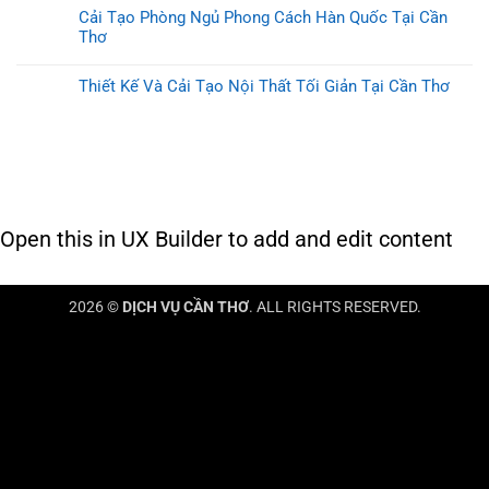
Cải Tạo Phòng Ngủ Phong Cách Hàn Quốc Tại Cần
Thơ
Thiết Kế Và Cải Tạo Nội Thất Tối Giản Tại Cần Thơ
Open this in UX Builder to add and edit content
2026 ©
DỊCH VỤ CẦN THƠ
. ALL RIGHTS RESERVED.