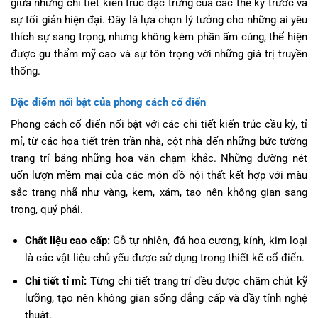
giữa những chi tiết kiến trúc đặc trưng của các thế kỷ trước và
sự tối giản hiện đại. Đây là lựa chọn lý tưởng cho những ai yêu
thích sự sang trọng, nhưng không kém phần ấm cúng, thể hiện
được gu thẩm mỹ cao và sự tôn trọng với những giá trị truyền
thống.
Đặc điểm nổi bật của phong cách cổ điển
Phong cách cổ điển nổi bật với các chi tiết kiến trúc cầu kỳ, tỉ
mỉ, từ các họa tiết trên trần nhà, cột nhà đến những bức tường
trang trí bằng những hoa văn chạm khắc. Những đường nét
uốn lượn mềm mại của các món đồ nội thất kết hợp với màu
sắc trang nhã như vàng, kem, xám, tạo nên không gian sang
trọng, quý phái.
Chất liệu cao cấp:
Gỗ tự nhiên, đá hoa cương, kính, kim loại
là các vật liệu chủ yếu được sử dụng trong thiết kế cổ điển.
Chi tiết tỉ mỉ:
Từng chi tiết trang trí đều được chăm chút kỹ
lưỡng, tạo nên không gian sống đẳng cấp và đầy tính nghệ
thuật.