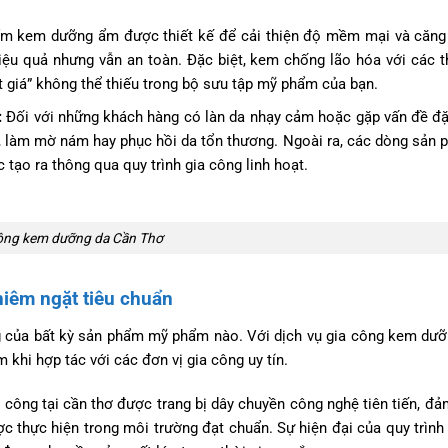
m kem dưỡng ẩm được thiết kế để cải thiện độ mềm mại và căng
hiệu quả nhưng vẫn an toàn. Đặc biệt, kem chống lão hóa với các 
t giá” không thể thiếu trong bộ sưu tập mỹ phẩm của bạn.
:
Đối với những khách hàng có làn da nhạy cảm hoặc gặp vấn đề đặ
n, làm mờ nám hay phục hồi da tổn thương. Ngoài ra, các dòng sản 
tạo ra thông qua quy trình gia công linh hoạt.
ông kem dưỡng da Cần Thơ
hiêm ngặt tiêu chuẩn
ng của bất kỳ sản phẩm mỹ phẩm nào. Với dịch vụ gia công kem dư
khi hợp tác với các đơn vị gia công uy tín.
công tại cần thơ được trang bị dây chuyền công nghệ tiên tiến, đ
 thực hiện trong môi trường đạt chuẩn. Sự hiện đại của quy trình