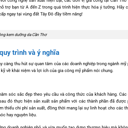
ới công nghệ sản xuất hiện đại, các đơn vị gia công tại Cần Thơ
 trợ bạn từ A đến Z trong quá trình hiện thực hóa ý tưởng. Hãy
ấp ngay tại vùng đất Tây Đô đầy tiềm năng!
ông kem dưỡng da Cần Thơ
uy trình và ý nghĩa
y càng thu hút sự quan tâm của các doanh nghiệp trong ngành mỹ
u kỹ về khái niệm và lợi ích của gia công mỹ phẩm nói chung.
hăm sóc sắc đẹp theo yêu cầu và công thức của khách hàng. Các 
sau đó thực hiện sản xuất sản phẩm với các thành phần đã được 
ảm thiểu chi phí sản xuất, đồng thời mang lại sự linh hoạt cho các t
óc hay nguyên liệu.
ững doanh nghiệp nhỏ và vừa muốn tạo dựng thương hiệu mà khôn