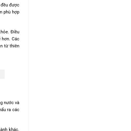
, đều được
ẩm phù hợp
khỏe. Điều
ẽ hơn. Các
n từ thiên
ng nước và
hẩu ra các
hành khác.