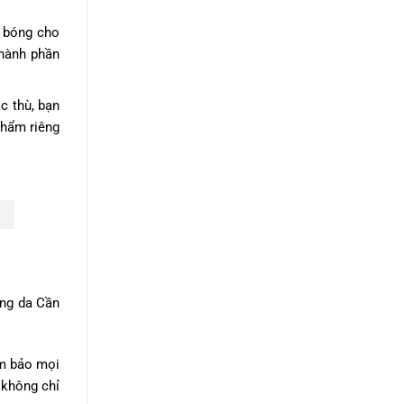
 bóng cho
thành phần
c thù, bạn
phẩm riêng
ỡng da Cần
ảm bảo mọi
 không chỉ