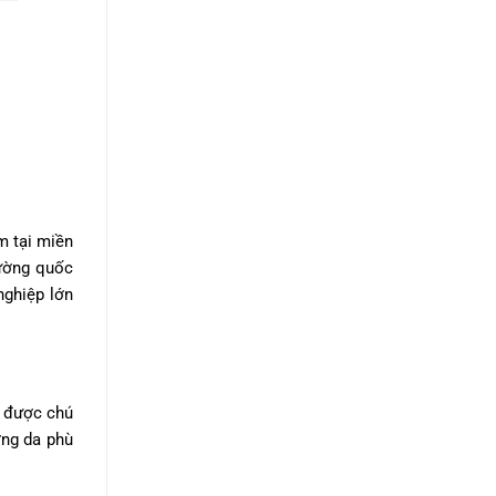
m tại miền
rường quốc
nghiệp lớn
g được chú
ỡng da phù