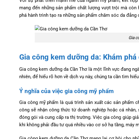
Với sự phát triển mạnh mẽ của ngành mỹ phẩm, kết hợp v
mang đến những sản phẩm chất lượng vượt trội mà còn hỗ
phá hành trình tạo ra những sản phẩm chăm sóc da đẳng c
Gia c
Gia công kem dưỡng da: Khám phá q
Gia công kem dưỡng da Cần Thơ là một lĩnh vực đang ngà
nhiên, để hiểu rõ hơn về dịch vụ này, chúng ta cần tìm hiể
Ý nghĩa của việc gia công mỹ phẩm
Gia công mỹ phẩm là quá trình sản xuất các sản phẩm c
công sẽ nhận công thức từ doanh nghiệp hoặc cá nhân, 
đóng gói và cung cấp ra thị trường. Việc gia công giúp gi
khi không phải đầu tư quá nhiều vào cơ sở hạ tầng, máy m
Gia công kem dưỡng da Cần Thơ mang lại cơ hội cho nh