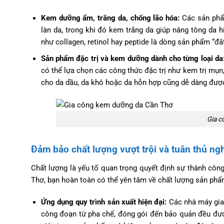
Kem dưỡng ẩm, trắng da, chống lão hóa:
Các sản phẩ
làn da, trong khi đó kem trắng da giúp nâng tông da 
như collagen, retinol hay peptide là dòng sản phẩm “đắ
Sản phẩm đặc trị và kem dưỡng dành cho từng loại da
có thể lựa chọn các công thức đặc trị như kem trị mụ
cho da dầu, da khô hoặc da hỗn hợp cũng dễ dàng được 
Gia c
Đảm bảo chất lượng vượt trội và tuân thủ ng
Chất lượng là yếu tố quan trọng quyết định sự thành cô
Thơ, bạn hoàn toàn có thể yên tâm về chất lượng sản phẩm 
Ứng dụng quy trình sản xuất hiện đại:
Các nhà máy gia 
công đoạn từ pha chế, đóng gói đến bảo quản đều được