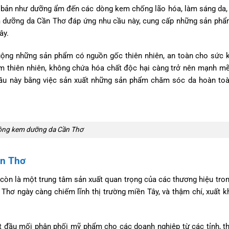
 bản như dưỡng ẩm đến các dòng kem chống lão hóa, làm sáng da
em dưỡng da Cần Thơ đáp ứng nhu cầu này, cung cấp những sản ph
ây.
ộng những sản phẩm có nguồn gốc thiên nhiên, an toàn cho sức 
m thiên nhiên, không chứa hóa chất độc hại càng trở nên mạnh m
cầu này bằng việc sản xuất những sản phẩm chăm sóc da hoàn toà
ông kem dưỡng da Cần Thơ
ần Thơ
 còn là một trung tâm sản xuất quan trọng của các thương hiệu tro
hơ ngày càng chiếm lĩnh thị trường miền Tây, và thậm chí, xuất k
một đầu mối phân phối mỹ phẩm cho các doanh nghiệp từ các tỉnh, t