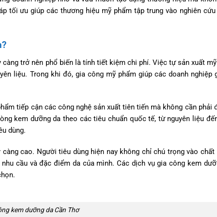
háp tối ưu giúp các thương hiệu mỹ phẩm tập trung vào nghiên cứu 
n?
àng trở nên phổ biến là tính tiết kiệm chi phí. Việc tự sản xuất m
yên liệu. Trong khi đó, gia công mỹ phẩm giúp các doanh nghiệp 
phẩm tiếp cận các công nghệ sản xuất tiên tiến mà không cần phải 
òng kem dưỡng da theo các tiêu chuẩn quốc tế, từ nguyên liệu đến
êu dùng.
y càng cao. Người tiêu dùng hiện nay không chỉ chú trọng vào chất
nhu cầu và đặc điểm da của mình. Các dịch vụ gia công kem dưỡ
chọn.
ông kem dưỡng da Cần Thơ