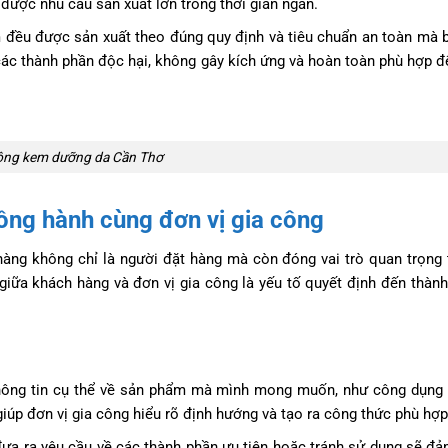
ược nhu cầu sản xuất lớn trong thời gian ngắn.
đều được sản xuất theo đúng quy định và tiêu chuẩn an toàn mà b
c thành phần độc hại, không gây kích ứng và hoàn toàn phù hợp đ
ông kem dưỡng da Cần Thơ
đồng hành cùng đơn vị gia công
àng không chỉ là người đặt hàng mà còn đóng vai trò quan trọng 
giữa khách hàng và đơn vị gia công là yếu tố quyết định đến thàn
hông tin cụ thể về sản phẩm mà mình mong muốn, như công dụng 
giúp đơn vị gia công hiểu rõ định hướng và tạo ra công thức phù hợp
ưa ra yêu cầu về các thành phần ưu tiên hoặc tránh sử dụng sẽ đ