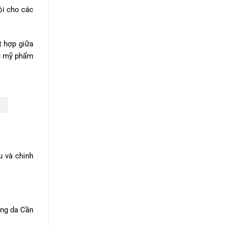
ội cho các
t hợp giữa
ệu mỹ phẩm
u và chinh
ỡng da Cần