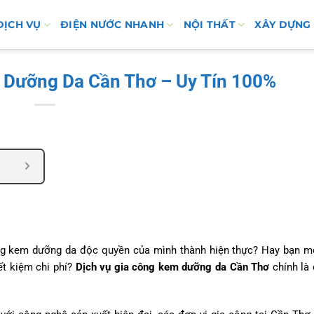
DỊCH VỤ
ĐIỆN NƯỚC NHANH
NỘI THẤT
XÂY DỰNG
 Dưỡng Da Cần Thơ – Uy Tín 100%
òng kem dưỡng da độc quyền của mình thành hiện thực? Hay bạn 
ết kiệm chi phí?
Dịch vụ gia công kem dưỡng da Cần Thơ
chính là 