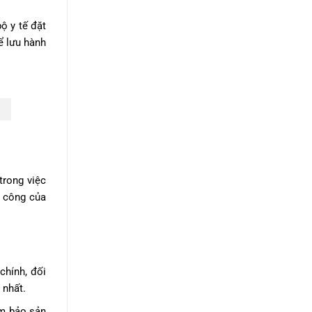
ộ y tế đặt
ể lưu hành
trong việc
h công của
chính, đối
 nhất.
ảm bảo sản