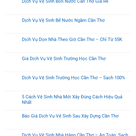
Dịch Vụ Vệ Sinh Bồn Nước Cần Thơ Giá Rẻ
Dịch Vụ Vệ Sinh Bể Nước Ngầm Cần Thơ
Dịch Vụ Dọn Nhà Theo Giờ Cần Thơ – Chỉ Từ 55K
Giá Dịch Vụ Vệ Sinh Trường Học Cần Thơ
Dịch Vụ Vệ Sinh Trường Học Cần Thơ – Sạch 100%
5 Cách Vệ Sinh Nhà Mới Xây Đúng Cách Hiệu Quả
Nhất
Báo Giá Dịch Vụ Vệ Sinh Sau Xây Dựng Cần Thơ
Dịch Vụ Vệ Sinh Nhà Hàng Cần Thơ – An Toàn, Sạch