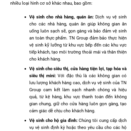
nhiều loại hình cơ sở khác nhau, bao gồm:
Vệ sinh cho nhà hàng, quán ăn:
Dịch vụ vệ sinh
cho các nhà hàng, quán ăn giúp không gian ăn
uống luôn sạch sẽ, gọn gàng và bảo đảm vệ sinh
an toàn thực phẩm. TN Group đảm bảo thực hiện
vệ sinh kỹ lưỡng từ khu vực bếp đến các khu vực
tiếp khách, tạo môi trường thoải mái và thân thiện
cho khách hàng.
Vệ sinh cho siêu thị, cửa hàng tiện lợi, tạp hóa và
siêu thị mini:
Với đặc thù là các không gian có
lưu lượng khách hàng cao, dịch vụ vệ sinh của TN
Group cam kết làm sạch nhanh chóng và hiệu
quả, từ kệ hàng, khu vực thanh toán đến không
gian chung, giữ cho cửa hàng luôn gọn gàng, tạo
cảm giác dễ chịu cho khách hàng.
Vệ sinh cho hộ gia đình:
Chúng tôi cung cấp dịch
vụ vệ sinh định kỳ hoặc theo yêu cầu cho các hộ