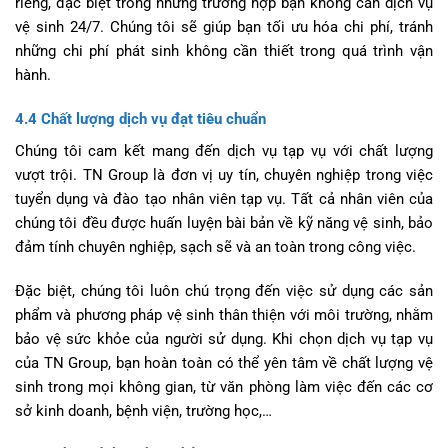
riêng, đặc biệt trong những trường hợp bạn không cần dịch vụ
vệ sinh 24/7. Chúng tôi sẽ giúp bạn tối ưu hóa chi phí, tránh
những chi phí phát sinh không cần thiết trong quá trình vận
hành.
4.4 Chất lượng dịch vụ đạt tiêu chuẩn
Chúng tôi cam kết mang đến dịch vụ tạp vụ với chất lượng
vượt trội. TN Group là đơn vị uy tín, chuyên nghiệp trong việc
tuyển dụng và đào tạo nhân viên tạp vụ. Tất cả nhân viên của
chúng tôi đều được huấn luyện bài bản về kỹ năng vệ sinh, bảo
đảm tính chuyên nghiệp, sạch sẽ và an toàn trong công việc.
Đặc biệt, chúng tôi luôn chú trọng đến việc sử dụng các sản
phẩm và phương pháp vệ sinh thân thiện với môi trường, nhằm
bảo vệ sức khỏe của người sử dụng. Khi chọn dịch vụ tạp vụ
của TN Group, bạn hoàn toàn có thể yên tâm về chất lượng vệ
sinh trong mọi không gian, từ văn phòng làm việc đến các cơ
sở kinh doanh, bệnh viện, trường học,…