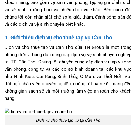
khách hàng, bao gồm vệ sinh văn phòng, tạp vụ gia đình, dịch
vụ vệ sinh trường học và nhiều dịch vụ khác. Bên cạnh đó,
chúng tôi còn nhận giặt ghế sofa, giặt thảm, đánh bóng sàn đá
và các dịch vụ vệ sinh chuyên biệt khác.
1. Giới thiệu dịch vụ cho thuê tạp vụ Cần Thơ
Dịch vụ cho thuê tạp vụ Cần Thơ của TN Group là một trong
những đơn vị hàng đầu cung cấp dịch vụ vệ sinh chuyên nghiệp
tại TP. Cần Thơ. Chúng tôi chuyên cung cấp dịch vụ tạp vụ cho
văn phòng, công ty, và các cơ sở kinh doanh tại các khu vực
như Ninh Kiều, Cái Răng, Bình Thủy, Ô Môn, và Thốt Nốt. Với
đội ngũ nhân viên chuyên nghiệp, chúng tôi cam kết mang đến
không gian sạch sẽ và môi trường làm việc an toàn cho khách
hàng.
Dịch vụ cho thuê tạp vụ tại Cần Tho