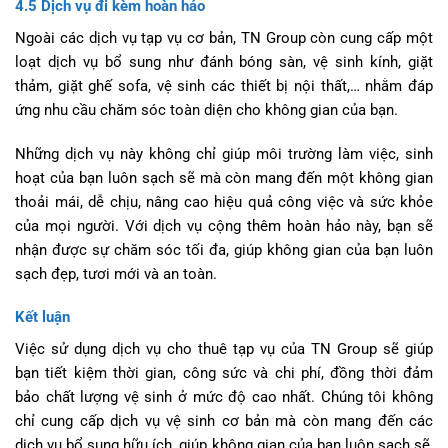
4.5 Dịch vụ đi kèm hoàn hảo
Ngoài các dịch vụ tạp vụ cơ bản, TN Group còn cung cấp một
loạt dịch vụ bổ sung như đánh bóng sàn, vệ sinh kính, giặt
thảm, giặt ghế sofa, vệ sinh các thiết bị nội thất,… nhằm đáp
ứng nhu cầu chăm sóc toàn diện cho không gian của bạn.
Những dịch vụ này không chỉ giúp môi trường làm việc, sinh
hoạt của bạn luôn sạch sẽ mà còn mang đến một không gian
thoải mái, dễ chịu, nâng cao hiệu quả công việc và sức khỏe
của mọi người. Với dịch vụ cộng thêm hoàn hảo này, bạn sẽ
nhận được sự chăm sóc tối đa, giúp không gian của bạn luôn
sạch đẹp, tươi mới và an toàn.
Kết luận
Việc sử dụng dịch vụ cho thuê tạp vụ của TN Group sẽ giúp
bạn tiết kiệm thời gian, công sức và chi phí, đồng thời đảm
bảo chất lượng vệ sinh ở mức độ cao nhất. Chúng tôi không
chỉ cung cấp dịch vụ vệ sinh cơ bản mà còn mang đến các
dịch vụ bổ sung hữu ích, giúp không gian của bạn luôn sạch sẽ,