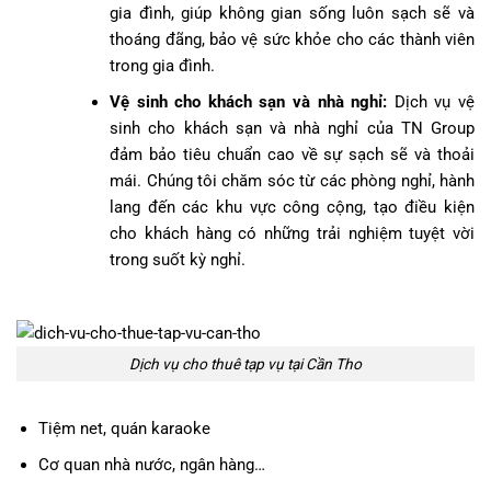
gia đình, giúp không gian sống luôn sạch sẽ và
thoáng đãng, bảo vệ sức khỏe cho các thành viên
trong gia đình.
Vệ sinh cho khách sạn và nhà nghỉ:
Dịch vụ vệ
sinh cho khách sạn và nhà nghỉ của TN Group
đảm bảo tiêu chuẩn cao về sự sạch sẽ và thoải
mái. Chúng tôi chăm sóc từ các phòng nghỉ, hành
lang đến các khu vực công cộng, tạo điều kiện
cho khách hàng có những trải nghiệm tuyệt vời
trong suốt kỳ nghỉ.
Dịch vụ cho thuê tạp vụ tại Cần Tho
Tiệm net, quán karaoke
Cơ quan nhà nước, ngân hàng…