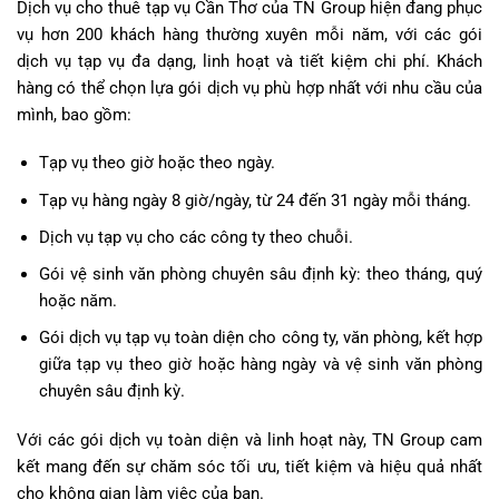
Dịch vụ cho thuê tạp vụ Cần Thơ của TN Group hiện đang phục
vụ hơn 200 khách hàng thường xuyên mỗi năm, với các gói
dịch vụ tạp vụ đa dạng, linh hoạt và tiết kiệm chi phí. Khách
hàng có thể chọn lựa gói dịch vụ phù hợp nhất với nhu cầu của
mình, bao gồm:
Tạp vụ theo giờ hoặc theo ngày.
Tạp vụ hàng ngày 8 giờ/ngày, từ 24 đến 31 ngày mỗi tháng.
Dịch vụ tạp vụ cho các công ty theo chuỗi.
Gói vệ sinh văn phòng chuyên sâu định kỳ: theo tháng, quý
hoặc năm.
Gói dịch vụ tạp vụ toàn diện cho công ty, văn phòng, kết hợp
giữa tạp vụ theo giờ hoặc hàng ngày và vệ sinh văn phòng
chuyên sâu định kỳ.
Với các gói dịch vụ toàn diện và linh hoạt này, TN Group cam
kết mang đến sự chăm sóc tối ưu, tiết kiệm và hiệu quả nhất
cho không gian làm việc của bạn.