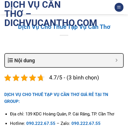
DỊCH VỤ CẦN
Bỏ
qua
THƠ –
nội
DICHVUCANTHO.COM
dung
Dịch Vụ Cho Thuê Tạp Vụ Cần Thơ
Nội dung
4.7/5 - (3 bình chọn)
DỊCH VỤ CHO THUÊ TẠP VỤ CẦN THƠ GIÁ RẺ TẠI TN
GROUP:
Địa chỉ:
139 KDC Hoàng Quân, P. Cái Răng, TP. Cần Thơ
Hotline:
090.222.67.55
– Zalo:
090.222.67.55