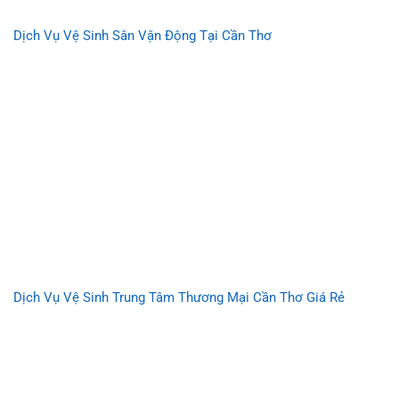
Dịch Vụ Vệ Sinh Sân Vận Động Tại Cần Thơ
Dịch Vụ Vệ Sinh Trung Tâm Thương Mại Cần Thơ Giá Rẻ