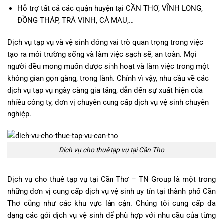
Hỗ trợ tất cả các quận huyện tại CẦN THƠ, VĨNH LONG,
ĐỒNG THÁP, TRÀ VINH, CÀ MAU,…
Dịch vụ tạp vụ và vệ sinh đóng vai trò quan trọng trong việc
tạo ra môi trường sống và làm việc sạch sẽ, an toàn. Mọi
người đều mong muốn được sinh hoạt và làm việc trong một
không gian gọn gàng, trong lành. Chính vì vậy, nhu cầu về các
dịch vụ tạp vụ ngày càng gia tăng, dẫn đến sự xuất hiện của
nhiều công ty, đơn vị chuyên cung cấp dịch vụ vệ sinh chuyên
nghiệp.
Dịch vụ cho thuê tạp vụ tại Cần Tho
Dịch vụ cho thuê tạp vụ tại Cần Thơ – TN Group là một trong
những đơn vị cung cấp dịch vụ vệ sinh uy tín tại thành phố Cần
Thơ cũng như các khu vực lân cận. Chúng tôi cung cấp đa
dạng các gói dịch vụ vệ sinh để phù hợp với nhu cầu của từng