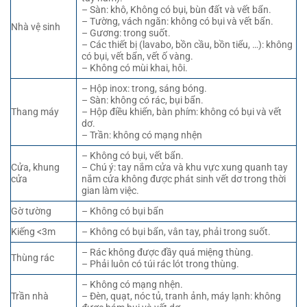
– Sàn: khô, Không có bụi, bùn đất và vết bẩn.
– Tường, vách ngăn: không có bụi và vết bẩn.
Nhà vệ sinh
– Gương: trong suốt.
– Các thiết bị (lavabo, bồn cầu, bồn tiểu, …): không
có bụi, vết bẩn, vết ố vàng.
– Không có mùi khai, hôi.
– Hộp inox: trong, sáng bóng.
– Sàn: không có rác, bụi bẩn.
Thang máy
– Hộp điều khiển, bàn phím: không có bụi và vết
dơ.
– Trần: không có mạng nhện
– Không có bụi, vết bẩn.
Cửa, khung
– Chú ý: tay nắm cửa và khu vực xung quanh tay
cửa
nắm cửa không được phát sinh vết dơ trong thời
gian làm việc.
Gờ tường
– Không có bụi bẩn
Kiếng <3m
– Không có bụi bẩn, vân tay, phải trong suốt.
– Rác không được đầy quá miệng thùng.
Thùng rác
– Phải luôn có túi rác lót trong thùng.
– Không có mạng nhện.
Trần nhà
– Đèn, quạt, nóc tủ, tranh ảnh, máy lạnh: không