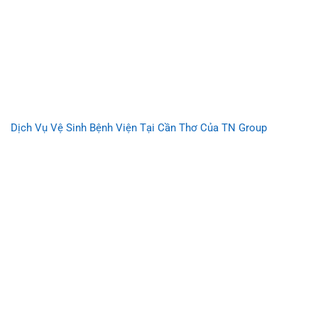
Dịch Vụ Vệ Sinh Bệnh Viện Tại Cần Thơ Của TN Group