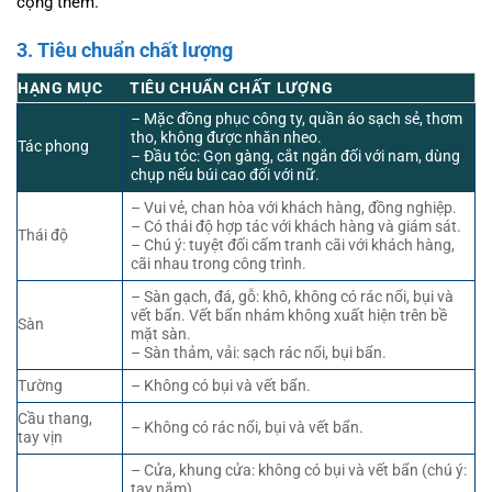
cộng thêm.
3. Tiêu chuẩn chất lượng
HẠNG MỤC
TIÊU CHUẨN CHẤT LƯỢNG
– Mặc đồng phục công ty, quần áo sạch sẻ, thơm
tho, không được nhăn nheo.
Tác phong
– Đầu tóc: Gọn gàng, cắt ngắn đối với nam, dùng
chụp nếu búi cao đối với nữ.
– Vui vẻ, chan hòa với khách hàng, đồng nghiệp.
– Có thái độ hợp tác với khách hàng và giám sát.
Thái độ
– Chú ý: tuyệt đối cấm tranh cãi với khách hàng,
cãi nhau trong công trình.
– Sàn gạch, đá, gỗ: khô, không có rác nổi, bụi và
vết bẩn. Vết bẩn nhám không xuất hiện trên bề
Sàn
mặt sàn.
– Sàn thảm, vải: sạch rác nổi, bụi bẩn.
Tường
– Không có bụi và vết bẩn.
Cầu thang,
– Không có rác nổi, bụi và vết bẩn.
tay vịn
– Cửa, khung cửa: không có bụi và vết bẩn (chú ý:
tay nắm).