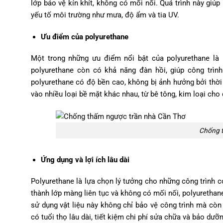
lớp bảo vệ kín khít, không có mối nối. Quá trình này giú
yếu tố môi trường như mưa, độ ẩm và tia UV.
Ưu điểm của polyurethane
Một trong những ưu điểm nổi bật của polyurethane là
polyurethane còn có khả năng đàn hồi, giúp công trì
polyurethane có độ bền cao, không bị ảnh hưởng bởi thời
vào nhiều loại bề mặt khác nhau, từ bê tông, kim loại cho đ
Chống t
Ứng dụng và lợi ích lâu dài
Polyurethane là lựa chọn lý tưởng cho những công trình c
thành lớp màng liên tục và không có mối nối, polyurethane
sử dụng vật liệu này không chỉ bảo vệ công trình mà còn 
có tuổi thọ lâu dài, tiết kiệm chi phí sửa chữa và bảo dưỡn