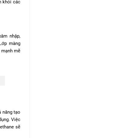
h khỏi các
xâm nhập,
 Lớp màng
nh mạnh mẽ
ả năng tạo
dụng. Việc
rethane sẽ