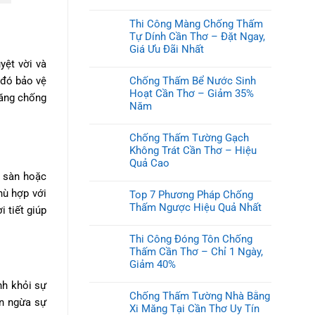
Thi Công Màng Chống Thấm
Tự Dính Cần Thơ – Đặt Ngay,
Giá Ưu Đãi Nhất
yệt vời và
Chống Thấm Bể Nước Sinh
 đó bảo vệ
Hoạt Cần Thơ – Giảm 35%
năng chống
Năm
Chống Thấm Tường Gạch
Không Trát Cần Thơ – Hiệu
Quả Cao
, sàn hoặc
hù hợp với
Top 7 Phương Pháp Chống
Thấm Ngược Hiệu Quả Nhất
 tiết giúp
Thi Công Đóng Tôn Chống
Thấm Cần Thơ – Chỉ 1 Ngày,
Giảm 40%
nh khỏi sự
Chống Thấm Tường Nhà Bằng
ăn ngừa sự
Xi Măng Tại Cần Thơ Uy Tín