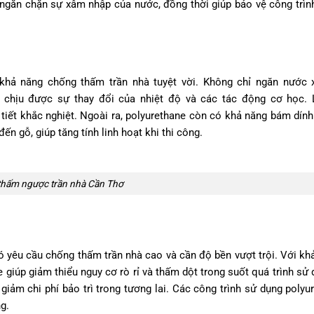
p ngăn chặn sự xâm nhập của nước, đồng thời giúp bảo vệ công trìn
 khả năng chống thấm trần nhà tuyệt vời. Không chỉ ngăn nước 
nh chịu được sự thay đổi của nhiệt độ và các tác động cơ học.
 tiết khắc nghiệt. Ngoài ra, polyurethane còn có khả năng bám dí
ến gỗ, giúp tăng tính linh hoạt khi thi công.
hấm ngược trần nhà Cần Thơ
ó yêu cầu chống thấm trần nhà cao và cần độ bền vượt trội. Với kh
 giúp giảm thiểu nguy cơ rò rỉ và thấm dột trong suốt quá trình sử 
giảm chi phí bảo trì trong tương lai. Các công trình sử dụng polyu
g.