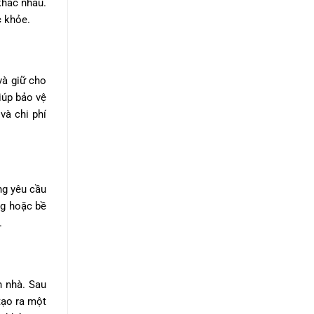
khác nhau.
c khỏe.
và giữ cho
iúp bảo vệ
và chi phí
ng yêu cầu
ng hoặc bề
.
n nhà. Sau
tạo ra một