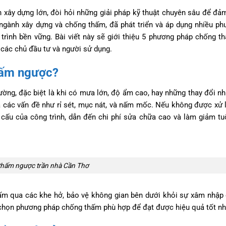
h xây dựng lớn, đòi hỏi những giải pháp kỹ thuật chuyên sâu để đả
 ngành xây dựng và chống thấm, đã phát triển và áp dụng nhiều p
trình bền vững. Bài viết này sẽ giới thiệu 5 phương pháp chống 
các chủ đầu tư và người sử dụng.
hấm ngược?
ường, đặc biệt là khi có mưa lớn, độ ẩm cao, hay những thay đổi nh
a các vấn đề như rỉ sét, mục nát, và nấm mốc. Nếu không được xử lý
cấu của công trình, dẫn đến chi phí sửa chữa cao và làm giảm tu
hấm ngược trần nhà Cần Thơ
m qua các khe hở, bảo vệ không gian bên dưới khỏi sự xâm nhập
a chọn phương pháp chống thấm phù hợp để đạt được hiệu quả tốt nh