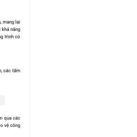
, mang lại
i khả năng
g trình có
n, các tấm
ấm qua các
ảo vệ công