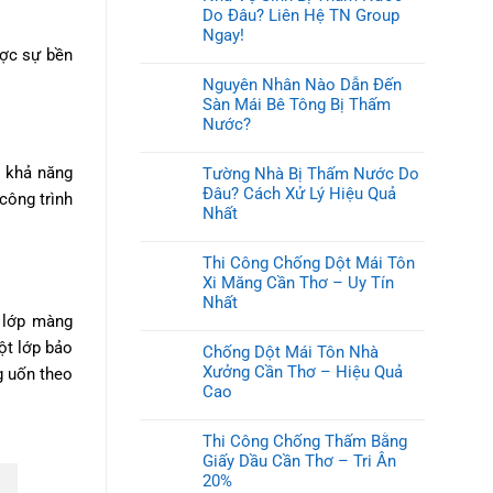
Do Đâu? Liên Hệ TN Group
Ngay!
ược sự bền
Nguyên Nhân Nào Dẫn Đến
Sàn Mái Bê Tông Bị Thấm
Nước?
i khả năng
Tường Nhà Bị Thấm Nước Do
Đâu? Cách Xử Lý Hiệu Quả
công trình
Nhất
Thi Công Chống Dột Mái Tôn
Xi Măng Cần Thơ – Uy Tín
Nhất
t lớp màng
ột lớp bảo
Chống Dột Mái Tôn Nhà
Xưởng Cần Thơ – Hiệu Quả
g uốn theo
Cao
Thi Công Chống Thấm Bằng
Giấy Dầu Cần Thơ – Tri Ân
20%