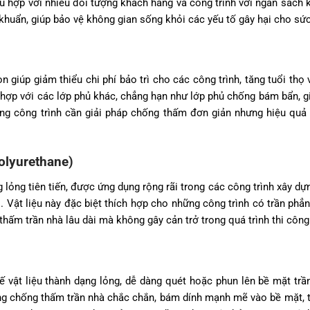
ù hợp với nhiều đối tượng khách hàng và công trình với ngân sách 
uẩn, giúp bảo vệ không gian sống khỏi các yếu tố gây hại cho sứ
giúp giảm thiểu chi phí bảo trì cho các công trình, tăng tuổi thọ 
 hợp với các lớp phủ khác, chẳng hạn như lớp phủ chống bám bẩn, g
ững công trình cần giải pháp chống thấm đơn giản nhưng hiệu quả 
olyurethane)
lỏng tiên tiến, được ứng dụng rộng rãi trong các công trình xây dự
. Vật liệu này đặc biệt thích hợp cho những công trình có trần phẳ
hấm trần nhà lâu dài mà không gây cản trở trong quá trình thi công
ế vật liệu thành dạng lỏng, dễ dàng quét hoặc phun lên bề mặt trầ
àng chống thấm trần nhà chắc chắn, bám dính mạnh mẽ vào bề mặt, 