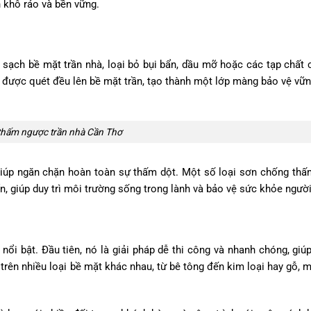
 khô ráo và bền vững.
 sạch bề mặt trần nhà, loại bỏ bụi bẩn, dầu mỡ hoặc các tạp chất 
được quét đều lên bề mặt trần, tạo thành một lớp màng bảo vệ vữn
hấm ngược trần nhà Cần Thơ
iúp ngăn chặn hoàn toàn sự thấm dột. Một số loại sơn chống thấ
 giúp duy trì môi trường sống trong lành và bảo vệ sức khỏe người
i bật. Đầu tiên, nó là giải pháp dễ thi công và nhanh chóng, giúp
trên nhiều loại bề mặt khác nhau, từ bê tông đến kim loại hay gỗ, m