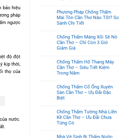
m bảo hiệu
Phương Pháp Chống Thấm
hương pháp
Mái Tôn Cần Thơ Nào Tốt? So
thấm ngược
Sánh Chi Tiết
Chống Thấm Máng Xối Sê Nô
Cần Thơ – Chỉ Còn 3 Giờ
Giảm Giá
iệt độ đột
Chống Thấm Hố Thang Máy
 kịp thời,
Cần Thơ – Siêu Tiết Kiệm
ổi thọ của
Trong Năm
Chống Thấm Cổ Ống Xuyên
Sàn Cần Thơ – Ưu Đãi Đặc
Biệt
Chống Thấm Tường Nhà Liền
Kề Cần Thơ – Ưu Đãi Chưa
 của nước.
Từng Có
ất.
Nhà Vệ Sinh Bị Thấm Nước