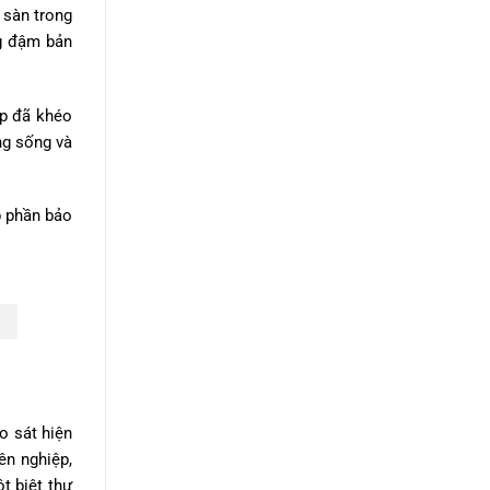
 sàn trong
ng đậm bản
up đã khéo
ng sống và
p phần bảo
o sát hiện
ên nghiệp,
t biệt thự