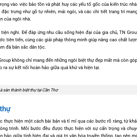
rọng vào việc bảo tồn và phát huy các yếu tố gốc của kiến trúc nhà
 đặc trưng như gỗ tự nhiên, mái ngói, và các chi tiết trang trí ma
n của ngôi nhà.
u tiện nghi. Để đáp ứng nhu cầu sống hiện đại của gia chủ, TN Gro
nước tiên tiến, cùng các giải pháp thông minh giúp nâng cao chất lượ
ậm đà bản sắc dân tộc.
TN Group không chỉ mang đến những ngôi biệt thự đẹp mắt mà còn gó
o ra sự kết nối hoàn hảo giữa quá khứ và hiện tại.
à sàn thành biệt thự tại Cần Thơ
 thự
c thực hiện một cách bài bản và tỉ mỉ qua các bước rõ ràng, từ khả
 công trình. Mỗi bước đều được thực hiện với sự cẩn trọng và chuy
ảo giữa tính hiện đại và giá trị văn hóa truyền thống, tạo nên mộ