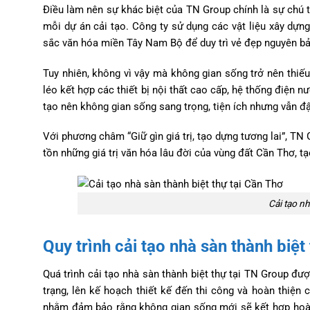
Điều làm nên sự khác biệt của TN Group chính là sự chú t
mỗi dự án cải tạo. Công ty sử dụng các vật liệu xây dựng
sắc văn hóa miền Tây Nam Bộ để duy trì vẻ đẹp nguyên bả
Tuy nhiên, không vì vậy mà không gian sống trở nên thiế
léo kết hợp các thiết bị nội thất cao cấp, hệ thống điện 
tạo nên không gian sống sang trọng, tiện ích nhưng vẫn đ
Với phương châm “Giữ gìn giá trị, tạo dựng tương lai”, 
tồn những giá trị văn hóa lâu đời của vùng đất Cần Thơ, tạ
Cải tạo nh
Quy trình cải tạo nhà sàn thành biệt
Quá trình cải tạo nhà sàn thành biệt thự tại TN Group đượ
trạng, lên kế hoạch thiết kế đến thi công và hoàn thiện
nhằm đảm bảo rằng không gian sống mới sẽ kết hợp hoàn h