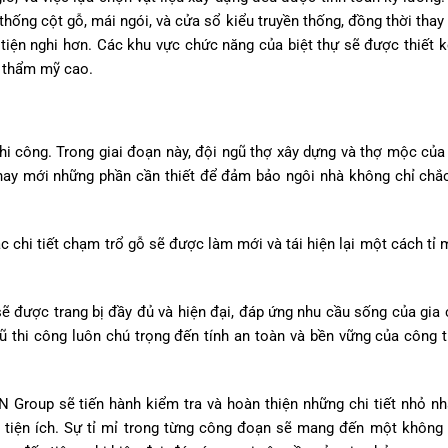
 thống cột gỗ, mái ngói, và cửa sổ kiểu truyền thống, đồng thời thay
tiện nghi hơn. Các khu vực chức năng của biệt thự sẽ được thiết 
h thẩm mỹ cao.
h thi công. Trong giai đoạn này, đội ngũ thợ xây dựng và thợ mộc củ
 thay mới những phần cần thiết để đảm bảo ngôi nhà không chỉ ch
ác chi tiết chạm trổ gỗ sẽ được làm mới và tái hiện lại một cách tỉ 
sẽ được trang bị đầy đủ và hiện đại, đáp ứng nhu cầu sống của gia
 thi công luôn chú trọng đến tính an toàn và bền vững của công t
 Group sẽ tiến hành kiểm tra và hoàn thiện những chi tiết nhỏ nhấ
ng tiện ích. Sự tỉ mỉ trong từng công đoạn sẽ mang đến một không