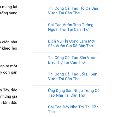
p mang lại
Thi Công Cải Tạo Hồ Cá Sân
Vườn Tại Cần Thơ
 sống sang
Cải Tạo Vườn Treo Tường
Ngoài Trời Tại Cần Thơ
Dịch Vụ Thi Công Làm Mới
n diện như
Sân Vườn Giá Rẻ Cần Thơ
ự khéo léo
Thi Công Cải Tạo Sân Vườn
Biệt Thự Tại Cần Thơ
tạo ra một
ày còn gắn
Thi Công Cải Tạo Lối Đi Sân
Vườn Tại Cần Thơ
n Tây, đặc
Ứng Dụng Sàn Nhựa Trong Cải
Tạo Nhà Tại Cần Thơ
 những giá
an tâm đặc
Cải Tạo Dãy Nhà Trọ Tại Cần
Thơ