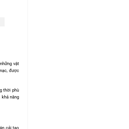
 những vật
 mạc, được
g thời phù
à khả năng
án cải tạo