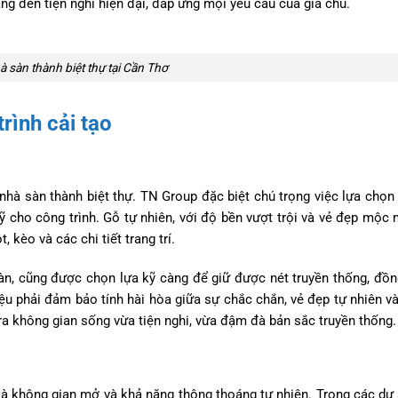
ng đến tiện nghi hiện đại, đáp ứng mọi yêu cầu của gia chủ.
à sàn thành biệt thự tại Cần Thơ
rình cải tạo
ạo nhà sàn thành biệt thự. TN Group đặc biệt chú trọng việc lựa chọn
 cho công trình. Gỗ tự nhiên, với độ bền vượt trội và vẻ đẹp mộc
 kèo và các chi tiết trang trí.
sàn, cũng được chọn lựa kỹ càng để giữ được nét truyền thống, đồn
liệu phải đảm bảo tính hài hòa giữa sự chắc chắn, vẻ đẹp tự nhiên v
o ra không gian sống vừa tiện nghi, vừa đậm đà bản sắc truyền thống.
à không gian mở và khả năng thông thoáng tự nhiên. Trong các dự 