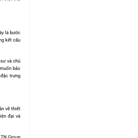
ây là bước
ng kết cấu
 sư và chủ
ủ muốn bảo
 đặc trưng
n vẽ thiết
iện đại và
. TN Group