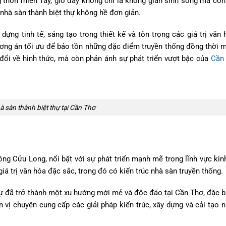
 thôn miền Tây, giờ đây không chỉ là không gian sinh sống mà còn 
 nhà sàn thành biệt thự không hề đơn giản.
dựng tinh tế, sáng tạo trong thiết kế và tôn trọng các giá trị văn 
ương án tối ưu để bảo tồn những đặc điểm truyền thống đồng thời m
 đổi về hình thức, mà còn phản ánh sự phát triển vượt bậc của
Cần
à sàn thành biệt thự tại Cần Thơ
g Cửu Long, nổi bật với sự phát triển mạnh mẽ trong lĩnh vực kinh
iá trị văn hóa đặc sắc, trong đó có kiến trúc nhà sàn truyền thống.
thự đã trở thành một xu hướng mới mẻ và độc đáo tại Cần Thơ, đặc bi
vị chuyên cung cấp các giải pháp kiến trúc, xây dựng và cải tạo 