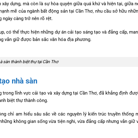
n xây dựng, mà còn là sự hòa quyện giữa quá khứ và hiện tại, giữa n
n mạnh mẽ của ngành bất động sản tại Cần Thơ, nhu cầu sở hữu nhữn
ngày càng trở nên rõ rệt.
oup, có thể thực hiện những dự án cải tạo sáng tạo và đẳng cấp, ma
ưng vẫn giữ được bản sắc văn hóa địa phương.
à sàn thành biệt thự tại Cần Thơ
 tạo nhà sàn
g trong lĩnh vực cải tạo và xây dựng tại Cần Thơ, đã khẳng định được
ành biệt thự thành công.
ông chỉ am hiểu sâu sắc về các nguyên lý kiến trúc truyền thống 
a những không gian sống vừa tiện nghi, vừa đẳng cấp nhưng vẫn giữ