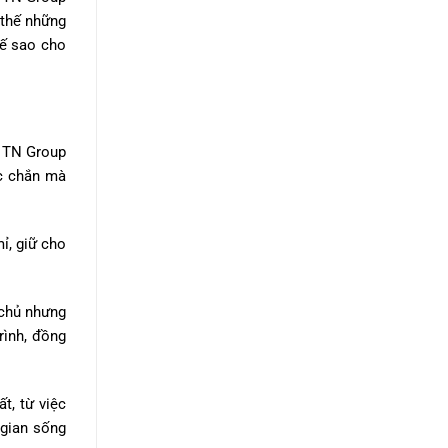
 thế những
kế sao cho
a TN Group
ắc chắn mà
mỉ, giữ cho
 chủ nhưng
rình, đồng
t, từ việc
 gian sống