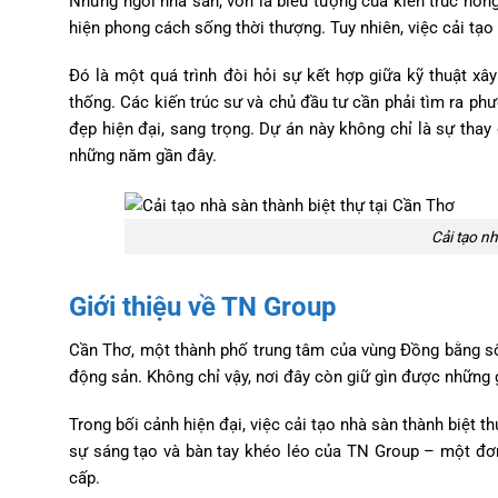
Những ngôi nhà sàn, vốn là biểu tượng của kiến trúc nông
hiện phong cách sống thời thượng. Tuy nhiên, việc cải tạo
Đó là một quá trình đòi hỏi sự kết hợp giữa kỹ thuật xây 
thống. Các kiến trúc sư và chủ đầu tư cần phải tìm ra ph
đẹp hiện đại, sang trọng. Dự án này không chỉ là sự thay
những năm gần đây.
Cải tạo nh
Giới thiệu về TN Group
Cần Thơ, một thành phố trung tâm của vùng Đồng bằng sôn
động sản. Không chỉ vậy, nơi đây còn giữ gìn được những g
Trong bối cảnh hiện đại, việc cải tạo nhà sàn thành biệt 
sự sáng tạo và bàn tay khéo léo của TN Group – một đơn 
cấp.