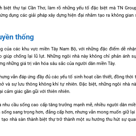
ành biệt thự tại Cần Thơ, làm rõ những yếu tố đặc biệt mà TN Grou
ệc ứng dụng các giải pháp xây dựng hiện đại nhằm tạo ra không gian
ruyền thống
ưng của các khu vực miền Tây Nam Bộ, với những đặc điểm dễ nhậ
o giúp chống lại lũ lụt. Những ngôi nhà này không chỉ phản ánh s
ựng những giá trị văn hóa sâu sắc của người dân miền Tây.
ưng vẫn đáp ứng đầy đủ các yếu tố sinh hoạt cần thiết, đồng thời 
mở và sự lưu thông không khí tự nhiên. Đặc biệt, những ngôi nhà n
i cảm giác gần gũi với thiên nhiên.
 và nhu cầu sống cao cấp tăng trưởng mạnh mẽ, nhiều người dân miề
an sống sang trọng hơn, đẳng cấp hơn, nhưng vẫn mong muốn giữ lại
cải tạo nhà sàn thành biệt thự trở thành một xu hướng thu hút sự qu