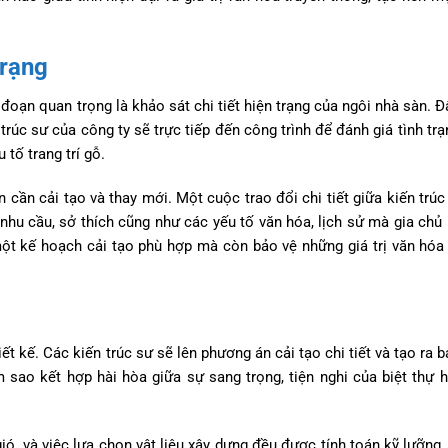
trạng
đoạn quan trọng là khảo sát chi tiết hiện trạng của ngôi nhà sàn. Đ
trúc sư của công ty sẽ trực tiếp đến công trình để đánh giá tình trạ
 tố trang trí gỗ.
n cần cải tạo và thay mới. Một cuộc trao đổi chi tiết giữa kiến trúc
 nhu cầu, sở thích cũng như các yếu tố văn hóa, lịch sử mà gia ch
một kế hoạch cải tạo phù hợp mà còn bảo vệ những giá trị văn hóa
 kế. Các kiến trúc sư sẽ lên phương án cải tạo chi tiết và tạo ra bả
m sao kết hợp hài hòa giữa sự sang trọng, tiện nghi của biệt thự h
ió, và việc lựa chọn vật liệu xây dựng đều được tính toán kỹ lưỡng