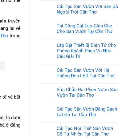
là nơi thể
Cải Tạo Sân Vườn Với Sàn Gỗ
Ngoài Trời Cần Thơ
hóa truyền
Thi Công Cải Tạo Giàn Che
ang lại vẻ
Cho Sân Vườn Tại Cần Thơ
 Thơ
trong
Lắp Đặt Thiết Bị Điện Tử Cho
Phòng Khách Phục Vụ Nhu
Cầu Giải Trí
Cải Tạo Sân Vườn Với Hệ
Thống Đèn LED Tại Cần Thơ
Sửa Chữa Đài Phun Nước Sân
Vườn Tại Cần Thơ
 tế và bất
Cải Tạo Sân Vườn Bằng Gạch
Lát Đá Tại Cần Thơ
ệt là dưới
nhà ở đẳng
Cải Tạo Nội Thất Sân Vườn
Gỗ Tự Nhiên Tại Cần Thơ